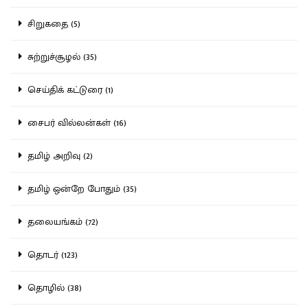
சிறுகதை (5)
சுற்றுச்சூழல் (35)
செய்திக் கட்டுரை (1)
சைபர் வில்லன்கள் (16)
தமிழ் அறிவு (2)
தமிழ் ஒன்றே போதும் (35)
தலையங்கம் (72)
தொடர் (123)
தொழில் (38)