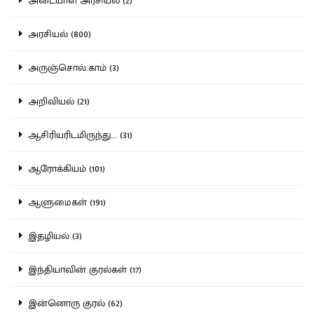
அடையாள அரசியல் (2)
அரசியல் (800)
அருஞ்சொல்.காம் (3)
அறிவியல் (21)
ஆசிரியரிடமிருந்து... (31)
ஆரோக்கியம் (101)
ஆளுமைகள் (191)
இதழியல் (3)
இந்தியாவின் குரல்கள் (17)
இன்னொரு குரல் (62)