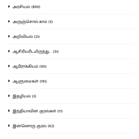
அரசியல் (800)
அருஞ்சொல்.காம் (3)
அறிவியல் (21)
ஆசிரியரிடமிருந்து... (31)
ஆரோக்கியம் (101)
ஆளுமைகள் (191)
இதழியல் (3)
இந்தியாவின் குரல்கள் (17)
இன்னொரு குரல் (62)