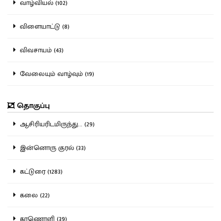
வாழ்வியல் (102)
விளையாட்டு (8)
விவசாயம் (43)
வேலையும் வாழ்வும் (19)
தொகுப்பு
ஆசிரியரிடமிருந்து... (29)
இன்னொரு குரல் (33)
கட்டுரை (1283)
கலை (22)
காணொளி (39)