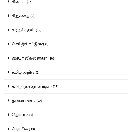
சினிமா (35)
சிறுகதை (5)
சுற்றுச்சூழல் (35)
செய்திக் கட்டுரை (1)
சைபர் வில்லன்கள் (16)
தமிழ் அறிவு (2)
தமிழ் ஒன்றே போதும் (35)
தலையங்கம் (72)
தொடர் (123)
தொழில் (38)