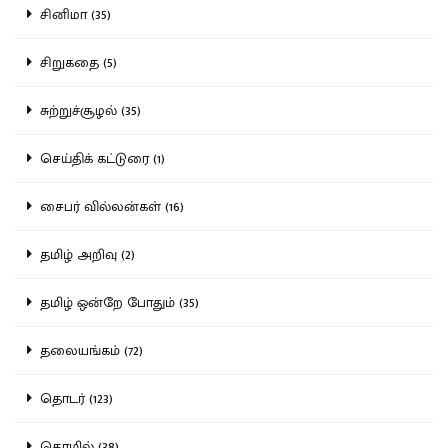
சினிமா (35)
சிறுகதை (5)
சுற்றுச்சூழல் (35)
செய்திக் கட்டுரை (1)
சைபர் வில்லன்கள் (16)
தமிழ் அறிவு (2)
தமிழ் ஒன்றே போதும் (35)
தலையங்கம் (72)
தொடர் (123)
தொழில் (38)