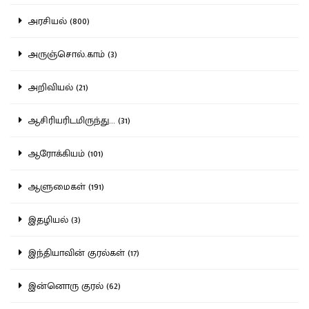
அரசியல் (800)
அருஞ்சொல்.காம் (3)
அறிவியல் (21)
ஆசிரியரிடமிருந்து... (31)
ஆரோக்கியம் (101)
ஆளுமைகள் (191)
இதழியல் (3)
இந்தியாவின் குரல்கள் (17)
இன்னொரு குரல் (62)