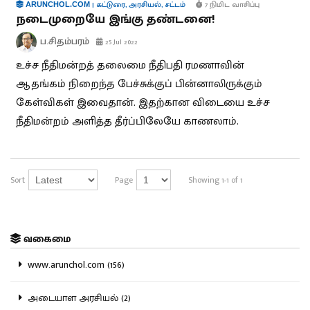
|
கட்டுரை
,
அரசியல்
,
சட்டம்
7 நிமிட வாசிப்பு
ARUNCHOL.COM
நடைமுறையே இங்கு தண்டனை!
ப.சிதம்பரம்
25 Jul 2022
உச்ச நீதிமன்றத் தலைமை நீதிபதி ரமணாவின்
ஆதங்கம் நிறைந்த பேச்சுக்குப் பின்னாலிருக்கும்
கேள்விகள் இவைதான். இதற்கான விடையை உச்ச
நீதிமன்றம் அளித்த தீர்ப்பிலேயே காணலாம்.
Sort
Page
Showing 1-1 of 1
வகைமை
www.arunchol.com (156)
அடையாள அரசியல் (2)