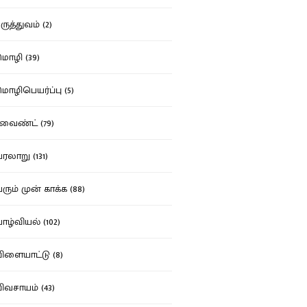
ுத்துவம் (2)
ழி (39)
ழிபெயர்ப்பு (5)
வைண்ட் (79)
லாறு (131)
ும் முன் காக்க (88)
ழ்வியல் (102)
ளையாட்டு (8)
வசாயம் (43)