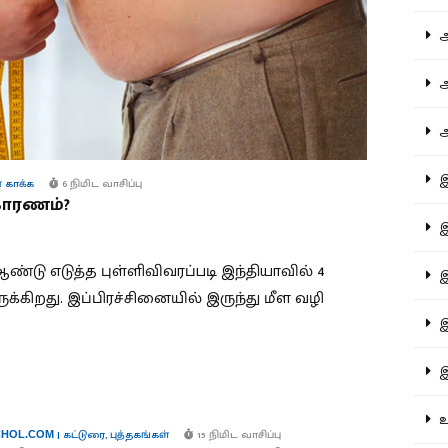
ஆச
ஆர
ஆள
இத
் காக்க
6 நிமிட வாசிப்பு
காரணம்?
இந
ண்டு எடுத்த புள்ளிவிவரப்படி இந்தியாவில் 4
இன
ுக்கிறது. இப்பிரச்சினையில் இருந்து மீள வழி
இர
இல
உர
|
கட்டுரை
,
புத்தகங்கள்
15 நிமிட வாசிப்பு
HOL.COM