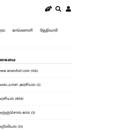
ரல்
காணொளி
தேதிவாரி
கைமை
w.arunchol.com (156)
டையாள அரசியல் (2)
சியல் (800)
ுஞ்சொல்.காம் (3)
ிவியல் (21)