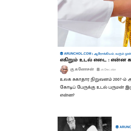
|
ஆரோக்கியம்
,
வரும் முன
ARUNCHOL.COM
எகிறும் உடல் எடை : என்ன 
கு.கணேசன்
26 Dec 2021
உலக சுகாதார நிறுவனம் 2007-ம் ஆ
கோடிப் பேருக்கு உடல் பருமன் இர
என்ன?
ARUNC