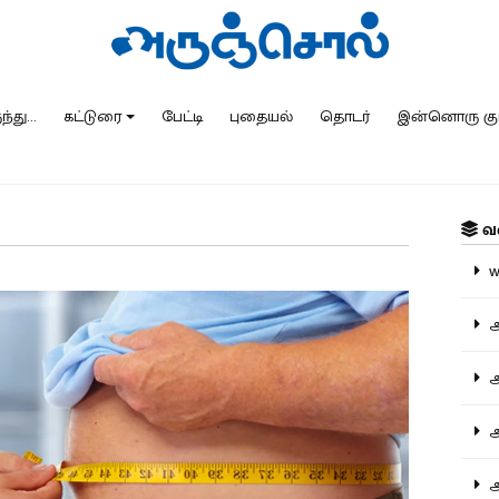
்து...
கட்டுரை
பேட்டி
புதையல்
தொடர்
இன்னொரு கு
வ
ww
அ
அர
அர
அற