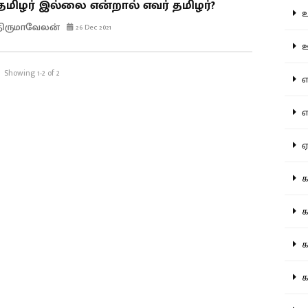
தமிழர் இல்லை என்றால் எவர் தமிழர்?
உற
திருமாவேலன்
26 Dec 2021
ஊட
Showing 1-2 of 2
என
எப
ஏன
கட
கட
கல
கல