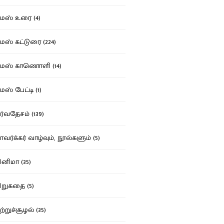
ஸ் உரை (4)
ஸ் கட்டுரை (224)
மஸ் காணொளி (14)
ஸ் பேட்டி (1)
்வதேசம் (139)
வர்க்கர் வாழ்வும், நூல்களும் (5)
னிமா (35)
றுகதை (5)
ற்றுச்சூழல் (35)