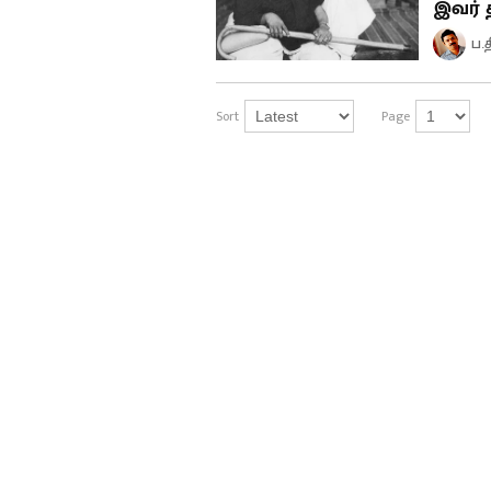
இவர் 
ப.
Sort
Page