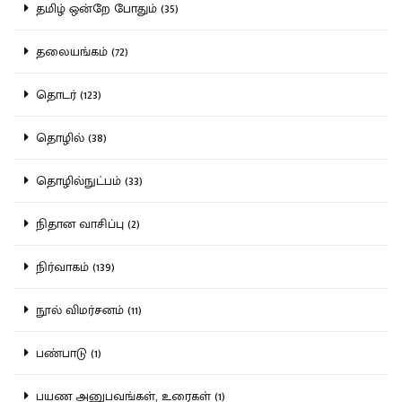
தமிழ் ஒன்றே போதும் (35)
தலையங்கம் (72)
தொடர் (123)
தொழில் (38)
தொழில்நுட்பம் (33)
நிதான வாசிப்பு (2)
நிர்வாகம் (139)
நூல் விமர்சனம் (11)
பண்பாடு (1)
பயண அனுபவங்கள், உரைகள் (1)