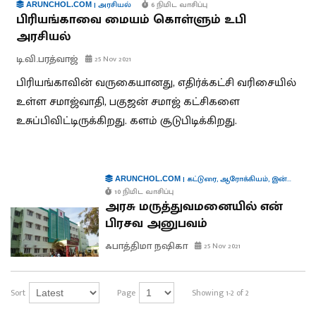
|
அரசியல்
6 நிமிட வாசிப்பு
ARUNCHOL.COM
பிரியங்காவை மையம் கொள்ளும் உபி
அரசியல்
டி.வி.பரத்வாஜ்
25 Nov 2021
பிரியங்காவின் வருகையானது, எதிர்க்கட்சி வரிசையில்
உள்ள சமாஜ்வாதி, பகுஜன் சமாஜ் கட்சிகளை
உசுப்பிவிட்டிருக்கிறது. களம் சூடுபிடிக்கிறது.
|
கட்டுரை
,
ஆரோக்கியம்
,
இன்னொரு குரல்
ARUNCHOL.COM
10 நிமிட வாசிப்பு
அரசு மருத்துவமனையில் என்
பிரசவ அனுபவம்
ஃபாத்திமா நஷிகா
25 Nov 2021
Sort
Page
Showing 1-2 of 2