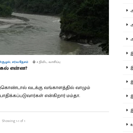
ஆச
ஆர
ஆள
இத
ுச்சூழல்
,
சர்வதேசம்
4 நிமிட வாசிப்பு
க்கல் என்ன?
இந
இன
ந்துகொண்டால் வடக்கு வங்காளத்தில் வாழும்
ாதிக்கப்படுவார்கள் என்கிறார் மம்தா.
இர
இல
Showing 1-1 of 1
உர