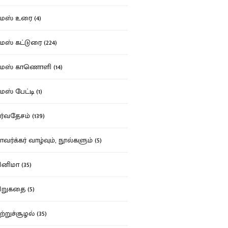
ஸ் உரை (4)
ஸ் கட்டுரை (224)
மஸ் காணொளி (14)
ஸ் பேட்டி (1)
்வதேசம் (139)
வர்க்கர் வாழ்வும், நூல்களும் (5)
னிமா (35)
றுகதை (5)
ற்றுச்சூழல் (35)