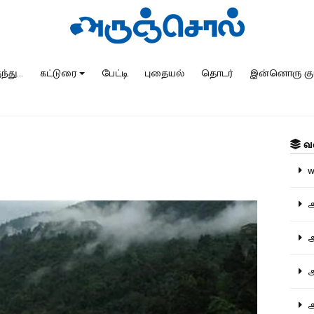
்து...
கட்டுரை
பேட்டி
புதையல்
தொடர்
இன்னொரு கு
வ
ww
அ
அர
அர
அற