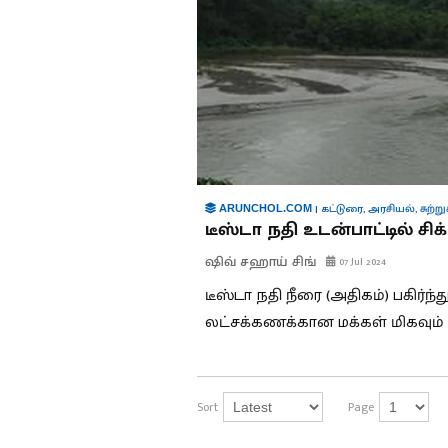
|
கட்டுரை
,
அரசியல்
,
சுற்ற
ARUNCHOL.COM
டீஸ்டா நதி உடன்பாட்டில் சி
ஷிவ் சஹாய் சிங்
07 Jul 2024
டீஸ்டா நதி நீரை (அதிகம்) பகிர்
லட்சக்கணக்கான மக்கள் மிகவும் ப
Sort
Page