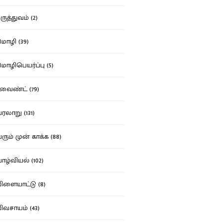
ுத்துவம் (2)
ழி (39)
ழிபெயர்ப்பு (5)
வைண்ட் (79)
லாறு (131)
ும் முன் காக்க (88)
ழ்வியல் (102)
ளையாட்டு (8)
வசாயம் (43)