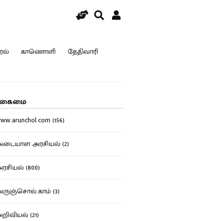
ரல்
காணொளி
தேதிவாரி
கைமை
w.arunchol.com (156)
டையாள அரசியல் (2)
சியல் (800)
ுஞ்சொல்.காம் (3)
ிவியல் (21)