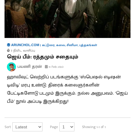
|
கட்டுரை
,
கலை
,
சினிமா
,
புத்தகங்கள்
ARUNCHOL.COM
3 நிமிட வாசிப்பு
ஜெய் பீம்: ரத்தமும் சதையும்
பயணி தரன்
11 Feb 2023
ஹாலிவுட் வெற்றிப் படங்களுக்கு ‘ஸ்பெஷல் எடிஷன்
டிவிடி’ மரபு உண்டு. திரைக் கலைஞர்களின்
பேட்டிகளோடு படமும் இருக்கும். நல்ல அனுபவம். ‘ஜெய்
பீம்’ நூல் அப்படி இருக்கிறது!
Sort
Page
Showing 1-1 of 1