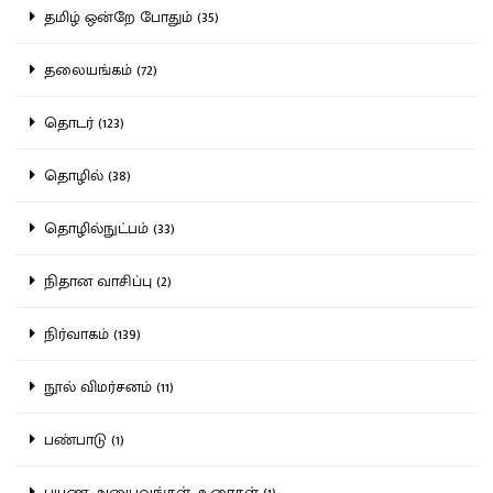
தமிழ் ஒன்றே போதும் (35)
தலையங்கம் (72)
தொடர் (123)
தொழில் (38)
தொழில்நுட்பம் (33)
நிதான வாசிப்பு (2)
நிர்வாகம் (139)
நூல் விமர்சனம் (11)
பண்பாடு (1)
பயண அனுபவங்கள், உரைகள் (1)