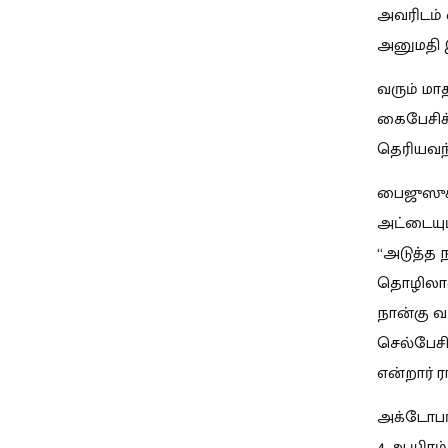
அவரிடம்
அனுமதி இ
வரும் மா
கைபேசிக்
தெரியவந்
பைஜுஸுக்
அட்டையும
“அடுத்த
தொழிலாளி
நான்கு வ
செல்பேச
என்றார் 
அக்டோபர்
4 ஆயிரம்