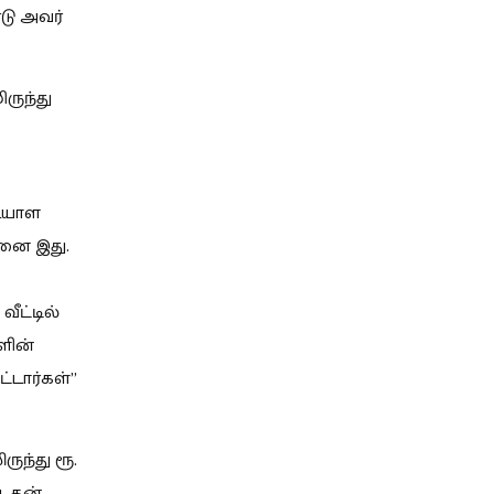
ு அவர்
ருந்து
டையாள
ினை இது.
ீட்டில்
ளின்
டார்கள்”
ுந்து ரூ.
. தன்