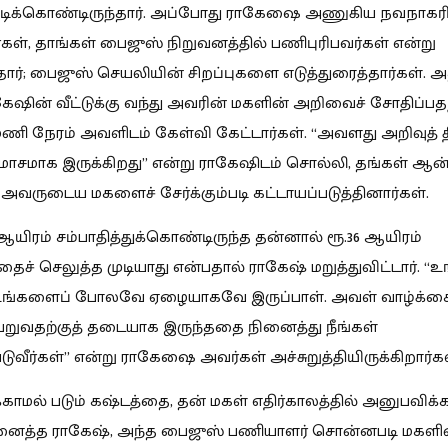
ிக்கொண்டிருந்தார். அப்போது ராகேஷை அணுகிய நவநாகர
், தாங்கள் பைஜுஸ் நிறுவனத்தில் பணிபுரிபவர்கள் என்று
தார்; பைஜுஸ் செயலியின் சிறப்புகளை எடுத்துரைத்தார்கள். 
கேஷின் வீட்டுக்கு வந்து அவரின் மகளின் அறிவைச் சோதிப்ப
ணி நேரம் அவளிடம் கேள்வி கேட்டார்கள். “அவளது அறிவுத் 
மோசமாக இருக்கிறது” என்று ராகேஷிடம் சொல்லி, தங்கள் ஆ
் அவருடைய மகளைச் சேர்க்கும்படி கட்டாயப்படுத்தினார்கள்.
 ஆயிரம் சம்பாதித்துக்கொண்டிருந்த தன்னால் ரூ.36 ஆயிரம்
ைச் செலுத்த முடியாது என்பதால் ராகேஷ் மறுத்துவிட்டார். “உ
உங்களைப் போலவே ஏழையாகவே இருப்பாள். அவள் வாழ்க்க
றுவதற்குத் தடையாக இருந்ததை நினைத்து நீங்கள்
டுவீர்கள்” என்று ராகேஷை அவர்கள் அச்சுறுத்தியிருக்கிறார்கள
க்காமல் படும் கஷ்டத்தை, தன் மகள் எதிர்காலத்தில் அனுபவிக்க
ினைத்த ராகேஷ், அந்த பைஜுஸ் பணியாளர் சொன்னபடி மகளி