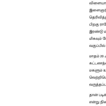
விளையாட
இளைஞர்கள
தெரிவித்
பிறகு ரா
இரண்டு ம
மிகவும் 
வகுப்பில
மாதம் 20
கட்டணத்த
மகளும் 
வெற்றிபெ
வருத்தப்ப
தான் படி
என்று ந