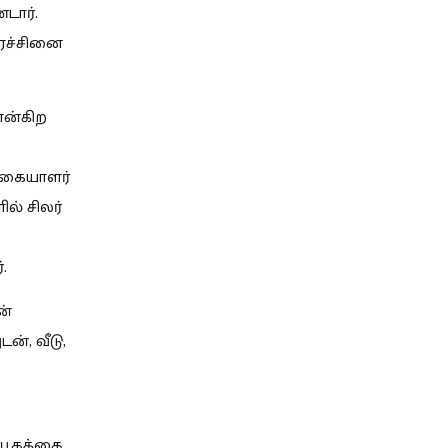
டார்.
ிரச்சினை
என்கிற
க்கையாளர்
் சிலர்
.
ன்
், வீடு,
ியூகத்தை