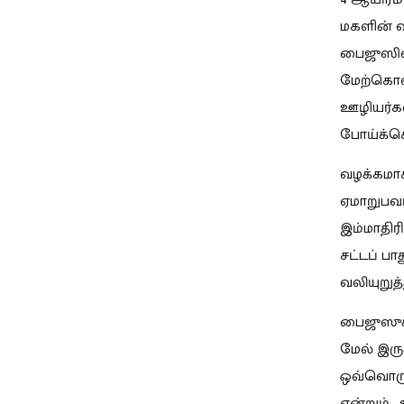
மகளின் வ
பைஜுஸின்
மேற்கொள்
ஊழியர்கள
போய்க்கொ
வழக்கமாக
ஏமாறுபவ
இம்மாதிர
சட்டப் ப
வலியுறுத
பைஜுஸுக்
மேல் இரு
ஒவ்வொரு
என்றும், 