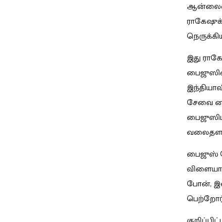
ஆன்லைன் 
ராகேஷுக்
நெருக்கி
இது ராகே
பைஜுஸின
இந்தியாவ
சேவை மை
பைஜுஸிடம
வலைதளங்க
பைஜுஸ் ப
விளையாடு
போன், இ
பெற்றோர்
குறிப்பி