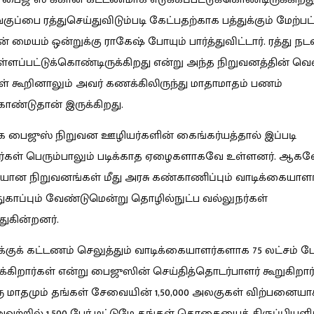
குப்பை ரத்துசெய்துவிடும்படி கேட்பதற்காக பத்துக்கும் மேற்
 மையம் ஒன்றுக்கு ராகேஷ் போயும் பார்த்துவிட்டார். ரத்து ந
ளப்பட்டுக்கொண்டிருக்கிறது என்று அந்த நிறுவனத்தின் வெ
் கூறினாலும் அவர் கணக்கிலிருந்து மாதாமாதம் பணம்
ண்டுதான் இருக்கிறது.
 பைஜுஸ் நிறுவன ஊழியர்களின் கைங்கர்யத்தால் இப்படி
ர்கள் பெரும்பாலும் படிக்காத ஏழைகளாகவே உள்ளனர். ஆகவ
ியான நிறுவனங்கள் மீது அரசு கண்காணிப்பும் வாடிக்கையாளர
ாதுகாப்பும் வேண்டுமென்று தொழில்நுட்ப வல்லுநர்கள்
்துகின்றனர்.
குக் கட்டணம் செலுத்தும் வாடிக்கையாளர்களாக 75 லட்சம் பே
க்கிறார்கள் என்று பைஜுஸின் செய்தித்தொடர்பாளர் கூறுகிறார்
 மாதமும் தங்கள் சேவையின் 1,50,000 அலகுகள் விற்பனைய
அவற்றில் 1,500 பேர் மட்டுமே தங்கள் தொகையைத் திருப்பியளிக