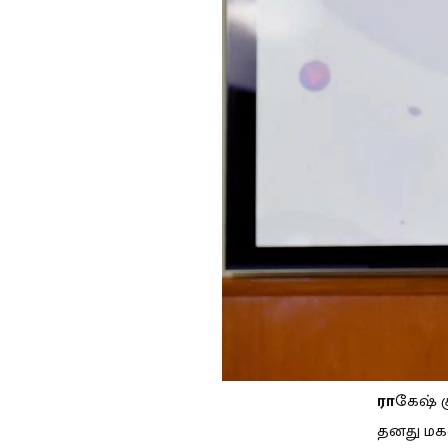
ரா
கேஷ் க
தனது மகள