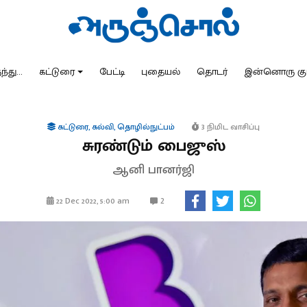
்து...
கட்டுரை
பேட்டி
புதையல்
தொடர்
இன்னொரு கு
கட்டுரை
,
கல்வி
,
தொழில்நுட்பம்
3 நிமிட வாசிப்பு
சுரண்டும் பைஜுஸ்
ஆனி பானர்ஜி
2
22 Dec 2022, 5:00 am