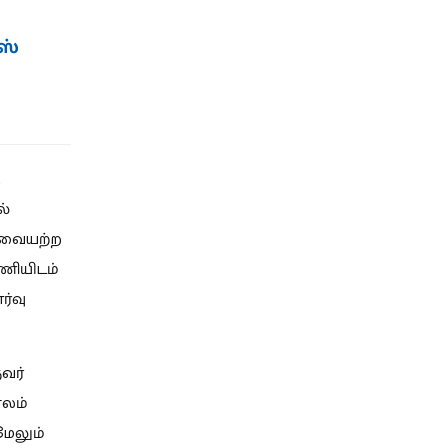
ஸ்
.
ல்
ேவையற்ற
ணியிடம்
ர்வு
வர்
ாலம்
மேலும்