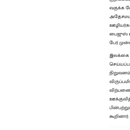
வகுக்க வ
அதேசமயம
ஊழியர்கள
பைஜுஸ் ஊ
பேர் முன
இலக்கை 
செய்யப்ப
நிறுவனம்
விருப்பம
விற்பனைப
ஊக்குவி
பின்பற்ற
கூறினார்.