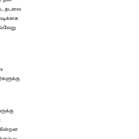
பட்ட தடவை
டவடிக்கை
வ்வேறு
ே
்களுக்கு
ருக்கு
.
ாகின்றன
்கும்படி