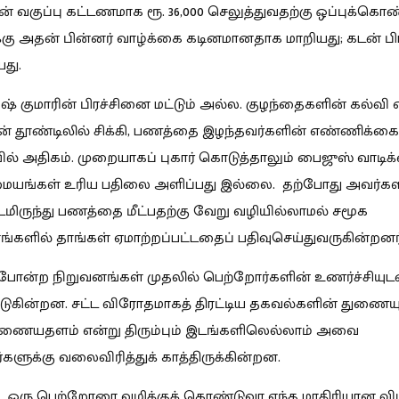
வகுப்பு கட்டணமாக ரூ. 36,000 செலுத்துவதற்கு ஒப்புக்கொண்
கு அதன் பின்னர் வாழ்க்கை கடினமானதாக மாறியது; கடன் ப
யது.
ஷ் குமாரின் பிரச்சினை மட்டும் அல்ல. குழந்தைகளின் கல்வி 
் தூண்டிலில் சிக்கி, பணத்தை இழந்தவர்களின் எண்ணிக்கை
ில் அதிகம். முறையாகப் புகார் கொடுத்தாலும் பைஜுஸ் வாடி
யங்கள் உரிய பதிலை அளிப்பது இல்லை. தற்போது அவர்களில
ிருந்து பணத்தை மீட்பதற்கு வேறு வழியில்லாமல் சமூக
ளில் தாங்கள் ஏமாற்றப்பட்டதைப் பதிவுசெய்துவருகின்றனர்
ோன்ற நிறுவனங்கள் முதலில் பெற்றோர்களின் உணர்ச்சியுட
கின்றன. சட்ட விரோதமாகத் திரட்டிய தகவல்களின் துணையுடன
ணையதளம் என்று திரும்பும் இடங்களிலெல்லாம் அவை
களுக்கு வலைவிரித்துக் காத்திருக்கின்றன.
ட்ட ஒரு பெற்றோரை வழிக்குக் கொண்டுவர எந்த மாதிரியான வ