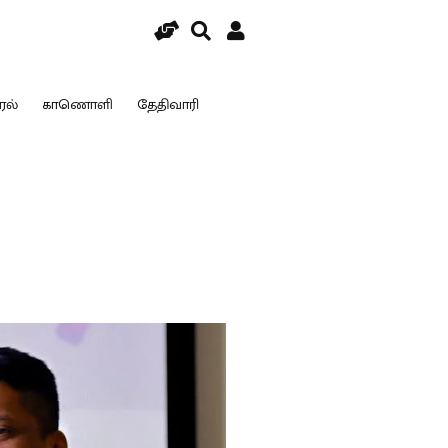
ரல்
காணொளி
தேதிவாரி