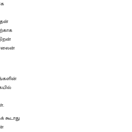
ிக
அதன்
தற்காக
திறன்
ன்லைன்
ங்களின்
ையில்
்.
க் கூடாது
ன்