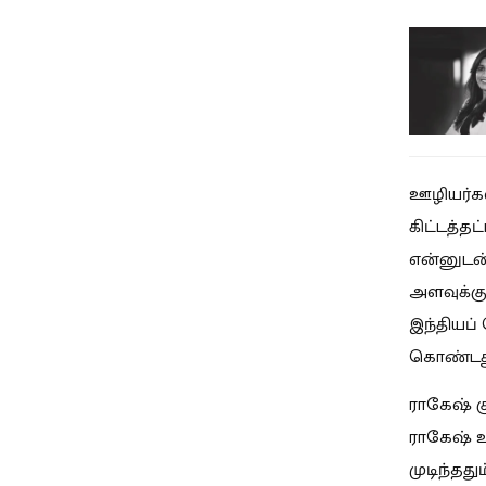
ஊழியர்கள
கிட்டத்த
என்னுடன
அளவுக்கு
இந்தியப்
கொண்டதும
ராகேஷ் 
ராகேஷ் உ
முடிந்தது