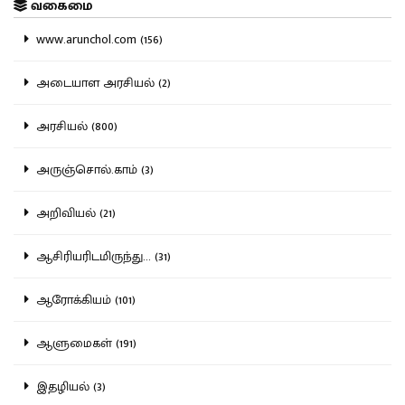
வகைமை
www.arunchol.com (156)
அடையாள அரசியல் (2)
அரசியல் (800)
அருஞ்சொல்.காம் (3)
அறிவியல் (21)
ஆசிரியரிடமிருந்து... (31)
ஆரோக்கியம் (101)
ஆளுமைகள் (191)
இதழியல் (3)