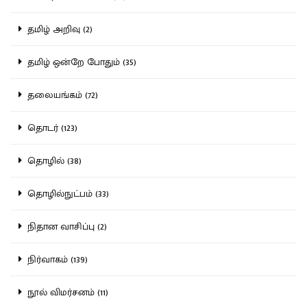
தமிழ் அறிவு (2)
தமிழ் ஒன்றே போதும் (35)
தலையங்கம் (72)
தொடர் (123)
தொழில் (38)
தொழில்நுட்பம் (33)
நிதான வாசிப்பு (2)
நிர்வாகம் (139)
நூல் விமர்சனம் (11)