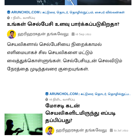
|
கட்டுரை
,
தொடர்
,
தொழில்நுட்பம்
,
சைபர் வில்லன்கள்
ARUNCHOL.COM
7 நிமிட வாசிப்பு
உங்கள் செல்பேசி உளவு பார்க்கப்படுகிறதா?
ஹரிஹரசுதன் தங்கவேலு
10 Sep 2022
செயலிகளால் செல்பேசியை நிறைக்காமல்
எளிமையாகச் சில செயலிகளை மட்டும்
வைத்துக்கொள்ளுங்கள். செல்பேசியுடன் செலவிடும்
நேரத்தை முடிந்தவரை குறையுங்கள்.
|
கட்டுரை
,
தொடர்
,
தொழில்நுட்பம்
,
ச
ARUNCHOL.COM
10 நிமிட வாசிப்பு
மோசடி கடன்
செயலிகளிடமிருந்து எப்படி
தப்பிப்பது?
ஹரிஹரசுதன் தங்கவேலு
02 Jul 2022