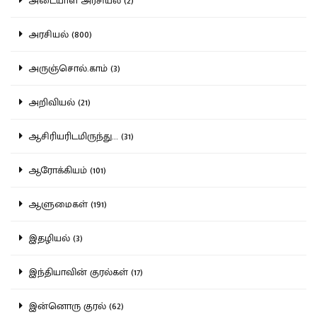
அடையாள அரசியல் (2)
அரசியல் (800)
அருஞ்சொல்.காம் (3)
அறிவியல் (21)
ஆசிரியரிடமிருந்து... (31)
ஆரோக்கியம் (101)
ஆளுமைகள் (191)
இதழியல் (3)
இந்தியாவின் குரல்கள் (17)
இன்னொரு குரல் (62)