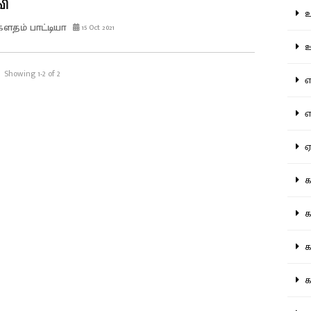
வி
உற
தம் பாட்டியா
15 Oct 2021
ஊட
Showing 1-2 of 2
என
எப
ஏன
கட
கட
கல
கல