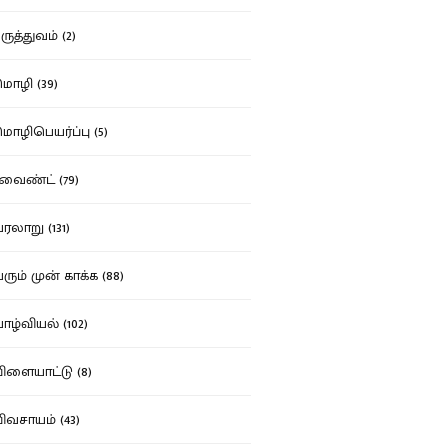
ுத்துவம் (2)
ழி (39)
ழிபெயர்ப்பு (5)
வைண்ட் (79)
லாறு (131)
ும் முன் காக்க (88)
ழ்வியல் (102)
ளையாட்டு (8)
வசாயம் (43)