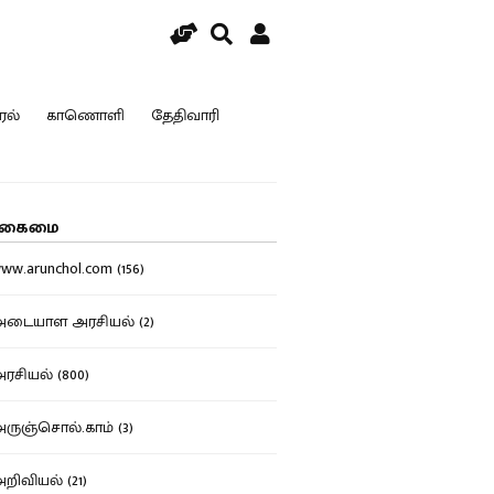
ரல்
காணொளி
தேதிவாரி
கைமை
w.arunchol.com (156)
டையாள அரசியல் (2)
சியல் (800)
ுஞ்சொல்.காம் (3)
ிவியல் (21)