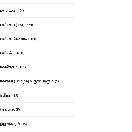
ஸ் உரை (4)
ஸ் கட்டுரை (224)
மஸ் காணொளி (14)
ஸ் பேட்டி (1)
்வதேசம் (139)
வர்க்கர் வாழ்வும், நூல்களும் (5)
னிமா (35)
றுகதை (5)
ற்றுச்சூழல் (35)