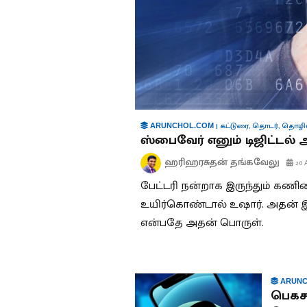
|
கட்டுரை
,
தொடர்
,
தொழில்
ARUNCHOL.COM
ஸ்பைவேர் எனும் டிஜிட்டல் 
ஹரிஹரசுதன் தங்கவேலு
20 
பேட்டரி நன்றாக இருந்தும்
உயிர்கொண்டால் உஷார். அதன் இய
என்பதே அதன் பொருள்.
ARUNC
பெகசஸ