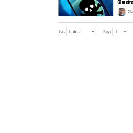
கேள்
கௌ
Sort
Page