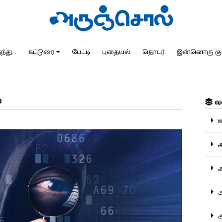
்து...
கட்டுரை
பேட்டி
புதையல்
தொடர்
இன்னொரு கு
்
வ
ww
அ
அர
அர
அற