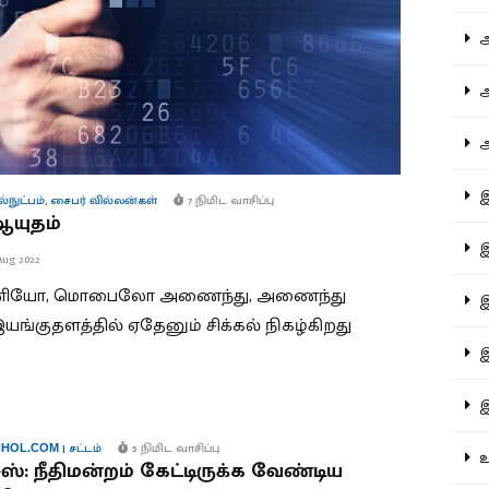
ஆச
ஆர
ஆள
இத
நுட்பம்
,
சைபர் வில்லன்கள்
7 நிமிட வாசிப்பு
ஆயுதம்
இந
Aug 2022
 கணினியோ, மொபைலோ அணைந்து, அணைந்து
இன
ங்குதளத்தில் ஏதேனும் சிக்கல் நிகழ்கிறது
இர
இல
|
சட்டம்
5 நிமிட வாசிப்பு
HOL.COM
உர
்: நீதிமன்றம் கேட்டிருக்க வேண்டிய