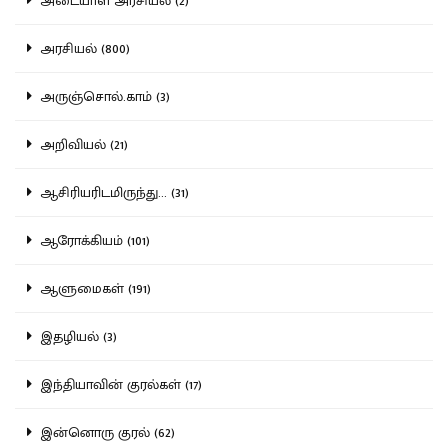
அடையாள அரசியல் (2)
அரசியல் (800)
அருஞ்சொல்.காம் (3)
அறிவியல் (21)
ஆசிரியரிடமிருந்து... (31)
ஆரோக்கியம் (101)
ஆளுமைகள் (191)
இதழியல் (3)
இந்தியாவின் குரல்கள் (17)
இன்னொரு குரல் (62)