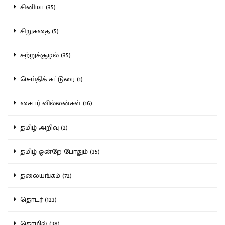
சினிமா (35)
சிறுகதை (5)
சுற்றுச்சூழல் (35)
செய்திக் கட்டுரை (1)
சைபர் வில்லன்கள் (16)
தமிழ் அறிவு (2)
தமிழ் ஒன்றே போதும் (35)
தலையங்கம் (72)
தொடர் (123)
தொழில் (38)