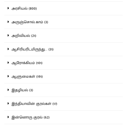
அரசியல் (800)
அருஞ்சொல்.காம் (3)
அறிவியல் (21)
ஆசிரியரிடமிருந்து... (31)
ஆரோக்கியம் (101)
ஆளுமைகள் (191)
இதழியல் (3)
இந்தியாவின் குரல்கள் (17)
இன்னொரு குரல் (62)