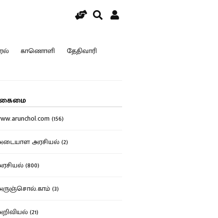
ரல்
காணொளி
தேதிவாரி
கைமை
w.arunchol.com (156)
டையாள அரசியல் (2)
சியல் (800)
ுஞ்சொல்.காம் (3)
ிவியல் (21)