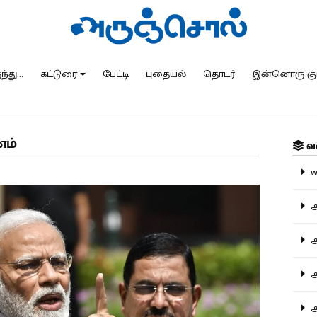
்து...
கட்டுரை
பேட்டி
புதையல்
தொடர்
இன்னொரு கு
ணம்
வ
ww
அ
அர
அர
அற