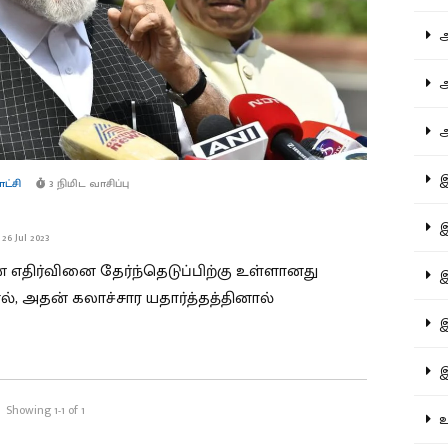
ஆச
ஆர
ஆள
இத
ாட்சி
3 நிமிட வாசிப்பு
இந
26 Jul 2023
 எதிர்வினை தேர்ந்தெடுப்பிற்கு உள்ளானது
இன
ல், அதன் கலாச்சார யதார்த்தத்தினால்
இர
இல
Showing 1-1 of 1
உர