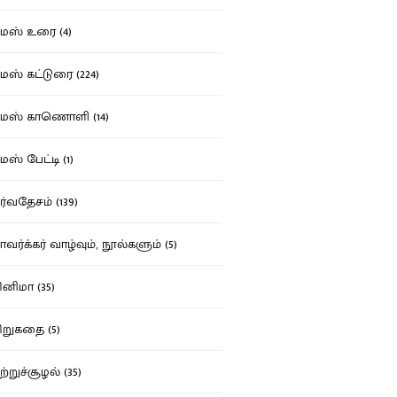
ஸ் உரை (4)
ஸ் கட்டுரை (224)
மஸ் காணொளி (14)
ஸ் பேட்டி (1)
்வதேசம் (139)
வர்க்கர் வாழ்வும், நூல்களும் (5)
னிமா (35)
றுகதை (5)
ற்றுச்சூழல் (35)