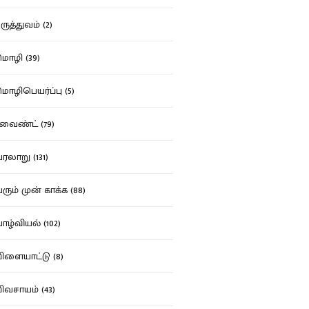
ுத்துவம் (2)
ழி (39)
ழிபெயர்ப்பு (5)
வைண்ட் (79)
லாறு (131)
ும் முன் காக்க (88)
ழ்வியல் (102)
ளையாட்டு (8)
வசாயம் (43)