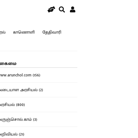
ரல்
காணொளி
தேதிவாரி
கைமை
w.arunchol.com (156)
டையாள அரசியல் (2)
சியல் (800)
ுஞ்சொல்.காம் (3)
ிவியல் (21)