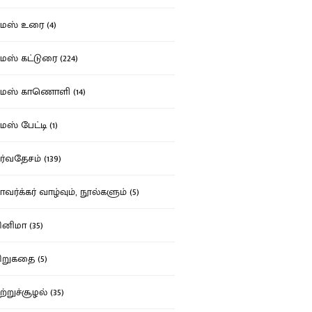
ஸ் உரை (4)
ஸ் கட்டுரை (224)
மஸ் காணொளி (14)
ஸ் பேட்டி (1)
்வதேசம் (139)
வர்க்கர் வாழ்வும், நூல்களும் (5)
னிமா (35)
றுகதை (5)
ற்றுச்சூழல் (35)