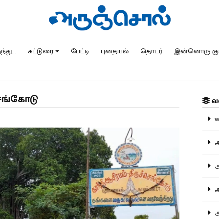
்து...
கட்டுரை
பேட்டி
புதையல்
தொடர்
இன்னொரு கு
செங்கோடு
வ
ww
அ
அர
அர
அற