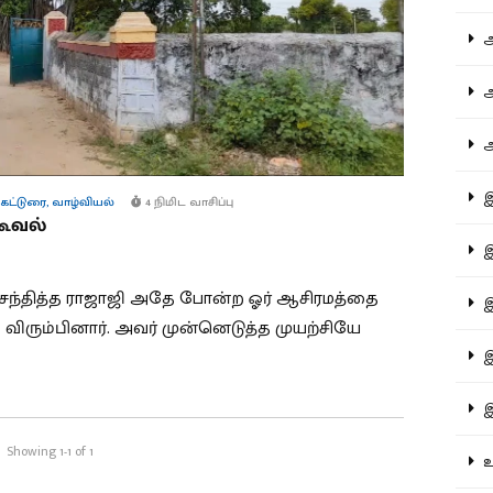
ஆச
ஆர
ஆள
இத
கட்டுரை
,
வாழ்வியல்
4 நிமிட வாசிப்பு
கூவல்
இந
ச் சந்தித்த ராஜாஜி அதே போன்ற ஓர் ஆசிரமத்தை
இன
 விரும்பினார். அவர் முன்னெடுத்த முயற்சியே
இர
இல
Showing 1-1 of 1
உர