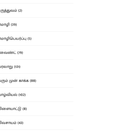
ுத்துவம் (2)
ழி (39)
ழிபெயர்ப்பு (5)
வைண்ட் (79)
லாறு (131)
ும் முன் காக்க (88)
ழ்வியல் (102)
ளையாட்டு (8)
வசாயம் (43)