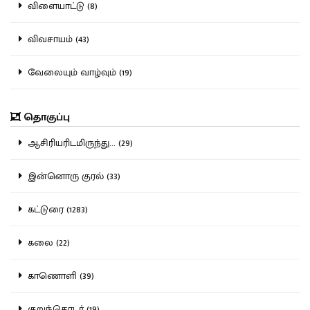
விளையாட்டு (8)
விவசாயம் (43)
வேலையும் வாழ்வும் (19)
தொகுப்பு
ஆசிரியரிடமிருந்து... (29)
இன்னொரு குரல் (33)
கட்டுரை (1283)
கலை (22)
காணொளி (39)
குறுந்தொடர் (19)