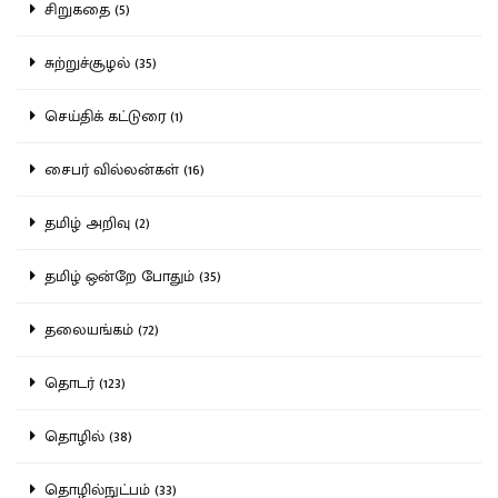
சிறுகதை (5)
சுற்றுச்சூழல் (35)
செய்திக் கட்டுரை (1)
சைபர் வில்லன்கள் (16)
தமிழ் அறிவு (2)
தமிழ் ஒன்றே போதும் (35)
தலையங்கம் (72)
தொடர் (123)
தொழில் (38)
தொழில்நுட்பம் (33)