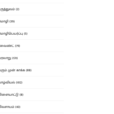
ுத்துவம் (2)
ழி (39)
ழிபெயர்ப்பு (5)
வைண்ட் (79)
லாறு (131)
ும் முன் காக்க (88)
ழ்வியல் (102)
ளையாட்டு (8)
வசாயம் (43)