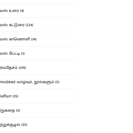
ஸ் உரை (4)
ஸ் கட்டுரை (224)
மஸ் காணொளி (14)
ஸ் பேட்டி (1)
்வதேசம் (139)
வர்க்கர் வாழ்வும், நூல்களும் (5)
னிமா (35)
றுகதை (5)
ற்றுச்சூழல் (35)