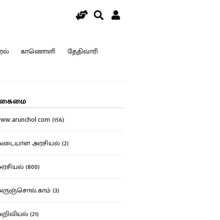
ரல்
காணொளி
தேதிவாரி
கைமை
w.arunchol.com (156)
டையாள அரசியல் (2)
சியல் (800)
ுஞ்சொல்.காம் (3)
ிவியல் (21)