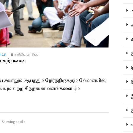
ஆச
ஆர
ஆள
இத
ாட்சி
5 நிமிட வாசிப்பு
ய கற்பனை
இந
ிய சவாலும் ஆபத்தும் நேர்ந்திருக்கும் வேளையில்,
இன
ையும் உற்ற சிந்தனை வளங்களையும்
இர
இல
Showing 1-1 of 1
உர