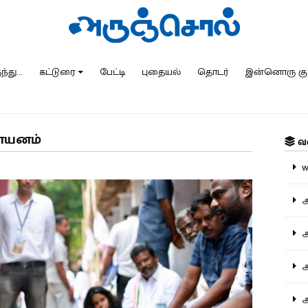
்து...
கட்டுரை
பேட்டி
புதையல்
தொடர்
இன்னொரு கு
ணாயனம்
வ
ww
அ
அர
அர
அற