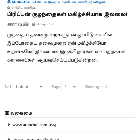
|
கட்டுரை
,
வாழ்வியல்
,
கல்வி
,
சர்வதேசம்
ARUNCHOL.COM
4 நிமிட வாசிப்பு
பிரிட்டன் குழந்தைகள் மகிழ்ச்சியாக இல்லை!
சாரா ஷமீம்
08 Sep 2024
முந்தைய தலைமுறைகளுடன் ஒப்பிடுகையில்
இப்போதைய தலைமுறை ஏன் மகிழ்ச்சியோ
உற்சாகமோ இல்லாமல் இருக்கிறார்கள் என்பதற்கான
காரணங்கள் ஆய்வுசெய்யப்படுகின்றன.
Sort
Page
Showing 1-1 of 1
வகைமை
www.arunchol.com (156)
அடையாள அரசியல் (2)