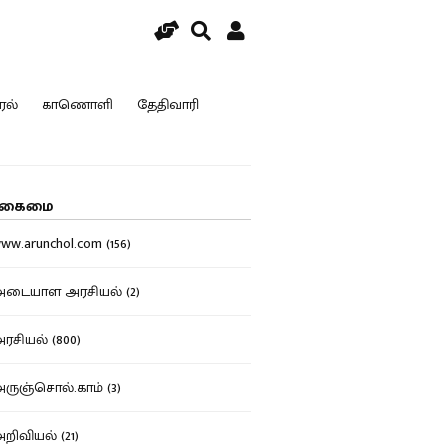
ரல்
காணொளி
தேதிவாரி
கைமை
w.arunchol.com (156)
டையாள அரசியல் (2)
சியல் (800)
ுஞ்சொல்.காம் (3)
ிவியல் (21)