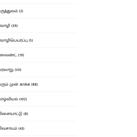
ுத்துவம் (2)
ழி (39)
ழிபெயர்ப்பு (5)
வைண்ட் (79)
லாறு (131)
ும் முன் காக்க (88)
ழ்வியல் (102)
ளையாட்டு (8)
வசாயம் (43)