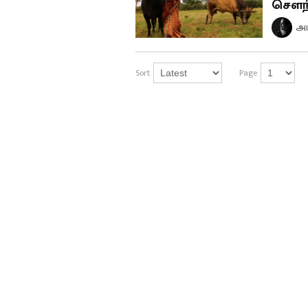
செளந
அப
Sort
Page