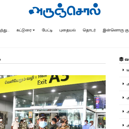
்து...
கட்டுரை
பேட்டி
புதையல்
தொடர்
இன்னொரு கு
்
வ
ww
அ
அர
அர
அற