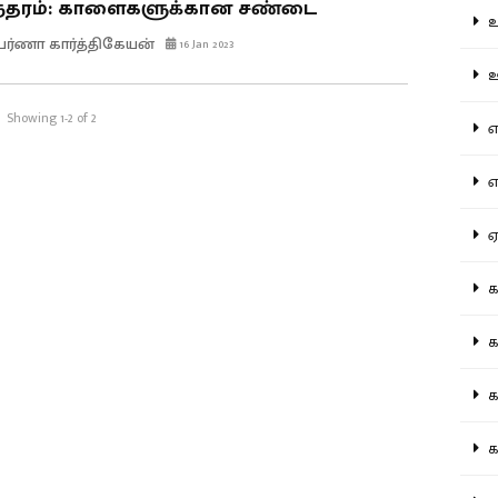
்தரம்: காளைகளுக்கான சண்டை
உற
ர்ணா கார்த்திகேயன்
16 Jan 2023
ஊட
Showing 1-2 of 2
என
எப
ஏன
கட
கட
கல
கல