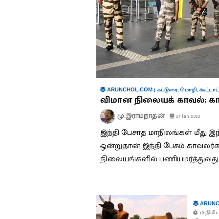
|
கட்டுரை
,
மொழி
,
கூட்டாட்
ARUNCHOL.COM
விமான நிலையக் காவல்: க
மு.இராமநாதன்
27 Jan 2023
இந்தி பேசாத மாநிலங்கள் மீது இந
ஒன்றுதான் இந்தி பேசும் காவலர
நிலையங்களில் பணியமர்த்துவது
ARUNC
10 நிமிட