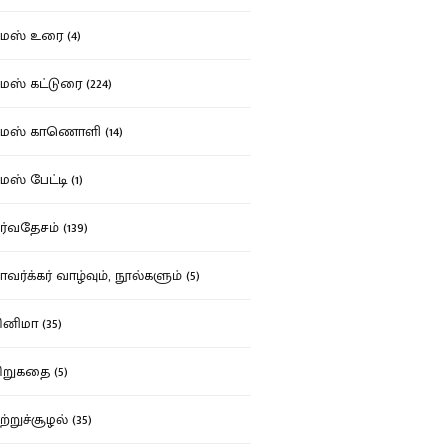
ஸ் உரை (4)
ஸ் கட்டுரை (224)
மஸ் காணொளி (14)
ஸ் பேட்டி (1)
்வதேசம் (139)
வர்க்கர் வாழ்வும், நூல்களும் (5)
னிமா (35)
றுகதை (5)
ற்றுச்சூழல் (35)