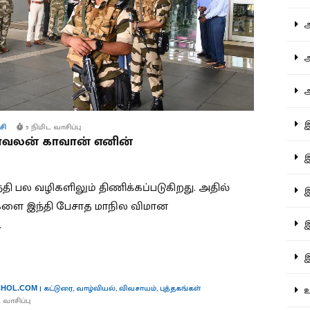
ஆச
ஆர
ஆள
இத
சி
5 நிமிட வாசிப்பு
ாவலன் காவான் எனின்
இந
்தி பல வழிகளிலும் திணிக்கப்படுகிறது. அதில்
இன
்களை இந்தி பேசாத மாநில விமான
இர
.
இல
|
கட்டுரை
,
வாழ்வியல்
,
விவசாயம்
,
புத்தகங்கள்
உர
HOL.COM
 வாசிப்பு