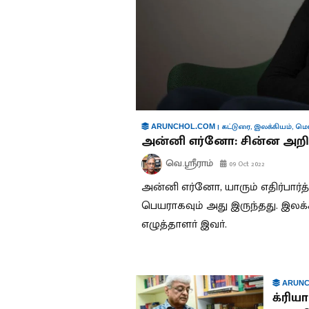
|
கட்டுரை
,
இலக்கியம்
,
மொ
ARUNCHOL.COM
அன்னி எர்னோ: சின்ன அறி
வெ.ஸ்ரீராம்
09 Oct 2022
அன்னி எர்னோ, யாரும் எதிர்பார்
பெயராகவும் அது இருந்தது. இலக்
எழுத்தாளா் இவா்.
ARUNC
க்ரிய