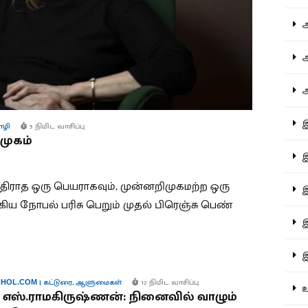
ஆச
ஆர
ஆள
இத
ழி
5 நிமிட வாசிப்பு
முகம்
இந
த்திராத ஒரு பெயராகவும், முன்னறிமுகமற்ற ஒரு
இன
கிய நோபல் பரிசு பெறும் முதல் பிரெஞ்சு பெண்
இர
இல
|
கட்டுரை
,
ஆளுமைகள்
12 நிமிட வாசிப்பு
HOL.COM
உர
ா எஸ்.ராமகிருஷ்ணன்: நினைவில் வாழும்