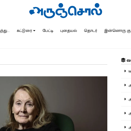
்து...
கட்டுரை
பேட்டி
புதையல்
தொடர்
இன்னொரு கு
வ
ww
அ
அர
அர
அற