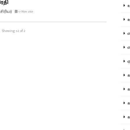
ிரதி
உற
ிரியர்
17 Nov 2021
ஊட
Showing 1-2 of 2
என
எப
ஏன
கட
கட
கல
கல