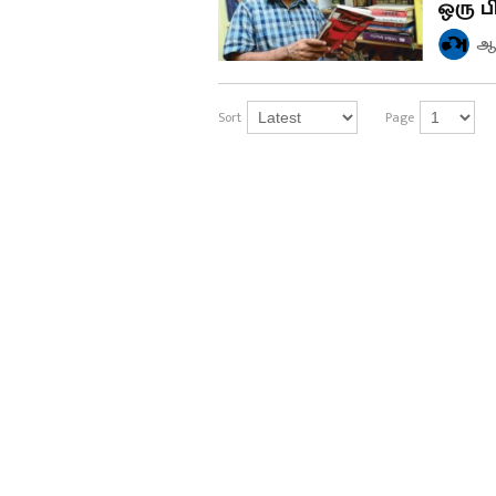
ஒரு ப
ஆச
Sort
Page