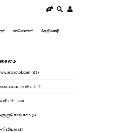
ரல்
காணொளி
தேதிவாரி
கைமை
w.arunchol.com (156)
டையாள அரசியல் (2)
சியல் (800)
ுஞ்சொல்.காம் (3)
ிவியல் (21)