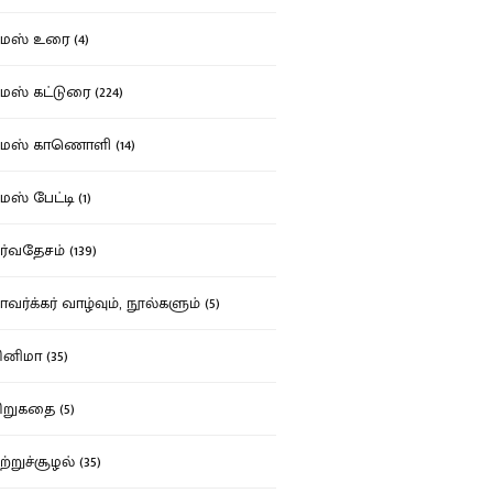
ஸ் உரை (4)
ஸ் கட்டுரை (224)
மஸ் காணொளி (14)
ஸ் பேட்டி (1)
்வதேசம் (139)
வர்க்கர் வாழ்வும், நூல்களும் (5)
னிமா (35)
றுகதை (5)
ற்றுச்சூழல் (35)