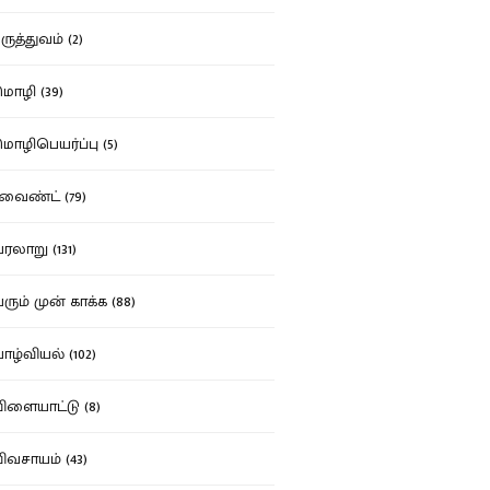
ுத்துவம் (2)
ழி (39)
ழிபெயர்ப்பு (5)
வைண்ட் (79)
லாறு (131)
ும் முன் காக்க (88)
ழ்வியல் (102)
ளையாட்டு (8)
வசாயம் (43)