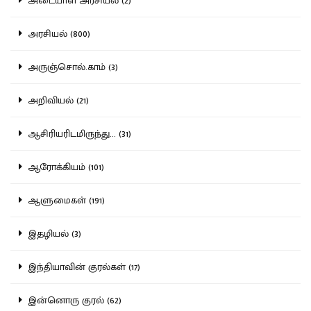
அடையாள அரசியல் (2)
அரசியல் (800)
அருஞ்சொல்.காம் (3)
அறிவியல் (21)
ஆசிரியரிடமிருந்து... (31)
ஆரோக்கியம் (101)
ஆளுமைகள் (191)
இதழியல் (3)
இந்தியாவின் குரல்கள் (17)
இன்னொரு குரல் (62)