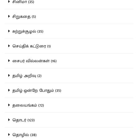
சினிமா (35)
சிறுகதை (5)
சுற்றுச்சூழல் (35)
செய்திக் கட்டுரை (1)
சைபர் வில்லன்கள் (16)
தமிழ் அறிவு (2)
தமிழ் ஒன்றே போதும் (35)
தலையங்கம் (72)
தொடர் (123)
தொழில் (38)