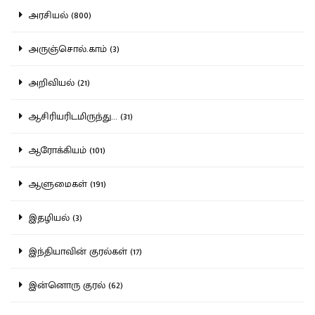
அரசியல் (800)
அருஞ்சொல்.காம் (3)
அறிவியல் (21)
ஆசிரியரிடமிருந்து... (31)
ஆரோக்கியம் (101)
ஆளுமைகள் (191)
இதழியல் (3)
இந்தியாவின் குரல்கள் (17)
இன்னொரு குரல் (62)