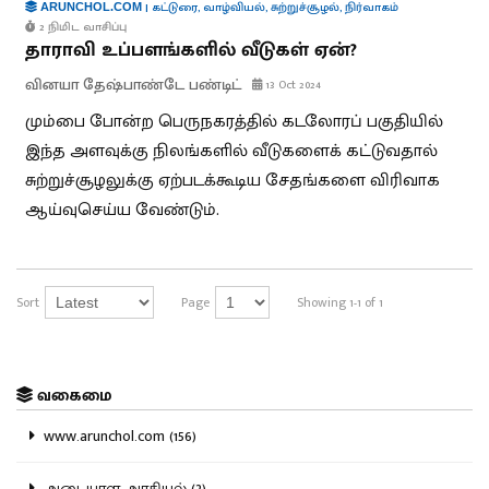
|
கட்டுரை
,
வாழ்வியல்
,
சுற்றுச்சூழல்
,
நிர்வாகம்
ARUNCHOL.COM
2 நிமிட வாசிப்பு
தாராவி உப்பளங்களில் வீடுகள் ஏன்?
வினயா தேஷ்பாண்டே பண்டிட்
13 Oct 2024
மும்பை போன்ற பெருநகரத்தில் கடலோரப் பகுதியில்
இந்த அளவுக்கு நிலங்களில் வீடுகளைக் கட்டுவதால்
சுற்றுச்சூழலுக்கு ஏற்படக்கூடிய சேதங்களை விரிவாக
ஆய்வுசெய்ய வேண்டும்.
Sort
Page
Showing 1-1 of 1
வகைமை
www.arunchol.com (156)
அடையாள அரசியல் (2)