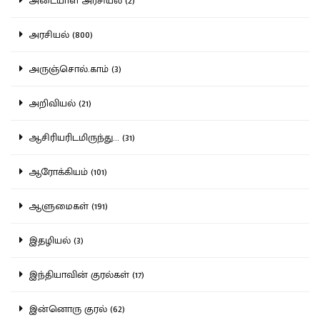
அடையாள அரசியல் (2)
அரசியல் (800)
அருஞ்சொல்.காம் (3)
அறிவியல் (21)
ஆசிரியரிடமிருந்து... (31)
ஆரோக்கியம் (101)
ஆளுமைகள் (191)
இதழியல் (3)
இந்தியாவின் குரல்கள் (17)
இன்னொரு குரல் (62)