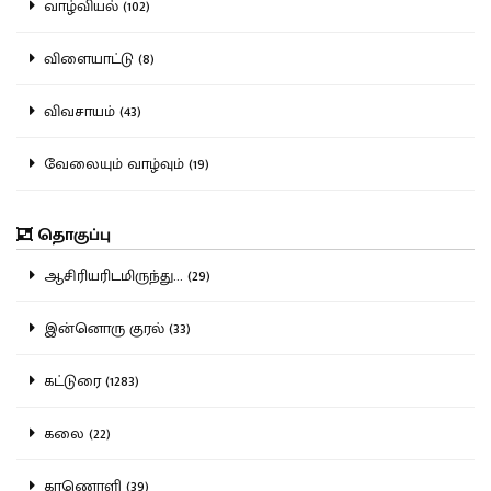
வாழ்வியல் (102)
விளையாட்டு (8)
விவசாயம் (43)
வேலையும் வாழ்வும் (19)
தொகுப்பு
ஆசிரியரிடமிருந்து... (29)
இன்னொரு குரல் (33)
கட்டுரை (1283)
கலை (22)
காணொளி (39)