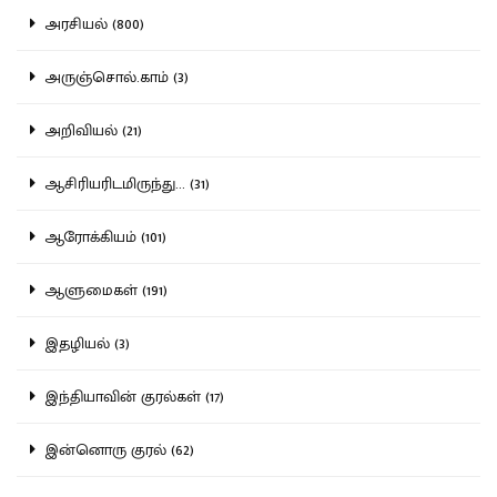
அரசியல் (800)
அருஞ்சொல்.காம் (3)
அறிவியல் (21)
ஆசிரியரிடமிருந்து... (31)
ஆரோக்கியம் (101)
ஆளுமைகள் (191)
இதழியல் (3)
இந்தியாவின் குரல்கள் (17)
இன்னொரு குரல் (62)