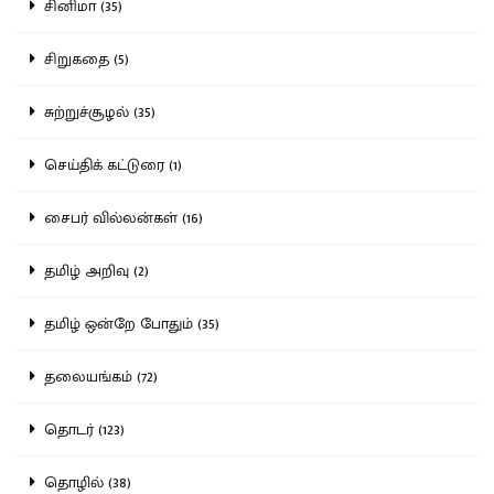
சினிமா (35)
சிறுகதை (5)
சுற்றுச்சூழல் (35)
செய்திக் கட்டுரை (1)
சைபர் வில்லன்கள் (16)
தமிழ் அறிவு (2)
தமிழ் ஒன்றே போதும் (35)
தலையங்கம் (72)
தொடர் (123)
தொழில் (38)