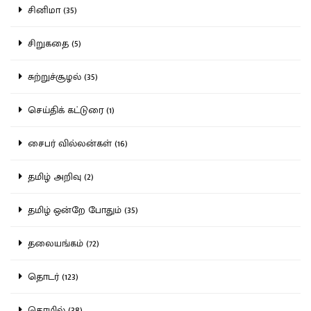
சினிமா (35)
சிறுகதை (5)
சுற்றுச்சூழல் (35)
செய்திக் கட்டுரை (1)
சைபர் வில்லன்கள் (16)
தமிழ் அறிவு (2)
தமிழ் ஒன்றே போதும் (35)
தலையங்கம் (72)
தொடர் (123)
தொழில் (38)