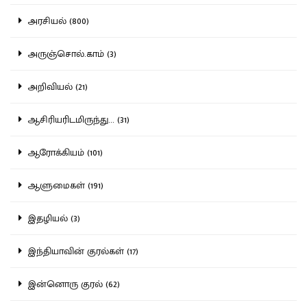
அரசியல் (800)
அருஞ்சொல்.காம் (3)
அறிவியல் (21)
ஆசிரியரிடமிருந்து... (31)
ஆரோக்கியம் (101)
ஆளுமைகள் (191)
இதழியல் (3)
இந்தியாவின் குரல்கள் (17)
இன்னொரு குரல் (62)