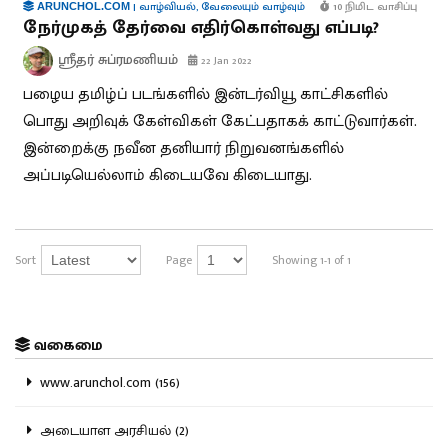
|
வாழ்வியல்
,
வேலையும் வாழ்வும்
10 நிமிட வாசிப்பு
ARUNCHOL.COM
நேர்முகத் தேர்வை எதிர்கொள்வது எப்படி?
ஸ்ரீதர் சுப்ரமணியம்
22 Jan 2022
பழைய தமிழ்ப் படங்களில் இன்டர்வியூ காட்சிகளில்
பொது அறிவுக் கேள்விகள் கேட்பதாகக் காட்டுவார்கள்.
இன்றைக்கு நவீன தனியார் நிறுவனங்களில்
அப்படியெல்லாம் கிடையவே கிடையாது.
Sort
Page
Showing 1-1 of 1
வகைமை
www.arunchol.com (156)
அடையாள அரசியல் (2)