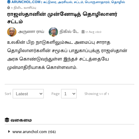
|
கட்டுரை
,
அரசியல்
,
சட்டம்
,
பொருளாதாரம்
,
தொழில்
ARUNCHOL.COM
5 நிமிட வாசிப்பு
ராஜஸ்தானின் முன்னோடித் தொழிலாளர்
சட்டம்
அருணா ராய்
நிகில் டே
17 Aug 2023
உலகின் பிற நாடுகளிலும்கூட அமைப்பு சாராத
தொழிலாளர்களின் சமூகப் பாதுகாப்புக்கு ராஜஸ்தான்
அரசு கொண்டுவந்துள்ள இந்தச் சட்டத்தையே
முன்மாதிரியாகக் கொள்ளலாம்.
Sort
Page
Showing 1-1 of 1
வகைமை
www.arunchol.com (156)