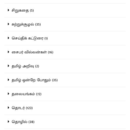
சிறுகதை (5)
சுற்றுச்சூழல் (35)
செய்திக் கட்டுரை (1)
சைபர் வில்லன்கள் (16)
தமிழ் அறிவு (2)
தமிழ் ஒன்றே போதும் (35)
தலையங்கம் (72)
தொடர் (123)
தொழில் (38)