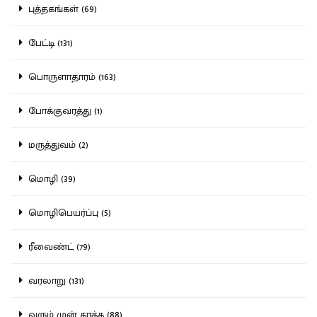
புத்தகங்கள் (69)
பேட்டி (131)
பொருளாதாரம் (163)
போக்குவரத்து (1)
மருத்துவம் (2)
மொழி (39)
மொழிபெயர்ப்பு (5)
ரீவைண்ட் (79)
வரலாறு (131)
வரும் முன் காக்க (88)