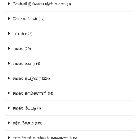
கேள்வி நீங்கள் பதில் சமஸ் (3)
கோணங்கள் (32)
சட்டம் (122)
சமஸ் (29)
சமஸ் உரை (4)
சமஸ் கட்டுரை (224)
சமஸ் காணொளி (14)
சமஸ் பேட்டி (1)
சர்வதேசம் (139)
சாவர்க்கர் வாழ்வும், நூல்களும் (5)