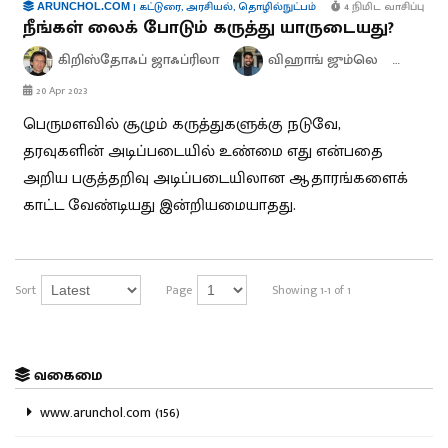
|
கட்டுரை
,
அரசியல்
,
தொழில்நுட்பம்
4 நிமிட வாசிப்பு
ARUNCHOL.COM
நீங்கள் லைக் போடும் கருத்து யாருடையது?
கிறிஸ்தோஃப் ஜாஃப்ரிலா
விஹாங் ஜும்லெ
கே.
20 Apr 2023
பெருமளவில் சூழும் கருத்துகளுக்கு நடுவே,
தரவுகளின் அடிப்படையில் உண்மை எது என்பதை
அறிய பகுத்தறிவு அடிப்படையிலான ஆதாரங்களைக்
காட்ட வேண்டியது இன்றியமையாதது.
Sort
Page
Showing 1-1 of 1
வகைமை
www.arunchol.com (156)