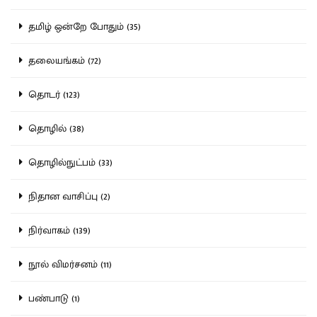
தமிழ் ஒன்றே போதும் (35)
தலையங்கம் (72)
தொடர் (123)
தொழில் (38)
தொழில்நுட்பம் (33)
நிதான வாசிப்பு (2)
நிர்வாகம் (139)
நூல் விமர்சனம் (11)
பண்பாடு (1)