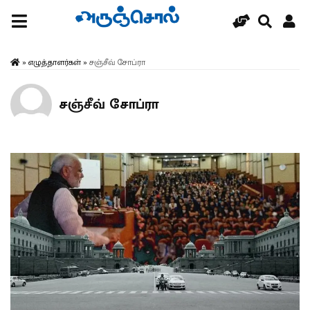
»
எழுத்தாளர்கள்
»
சஞ்சீவ் சோப்ரா
சஞ்சீவ் சோப்ரா