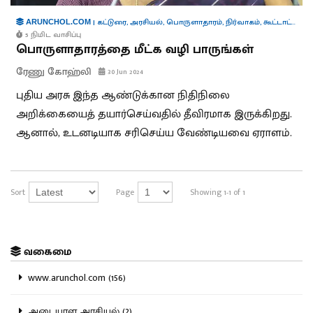
|
கட்டுரை
,
அரசியல்
,
பொருளாதாரம்
,
நிர்வாகம்
,
கூட்டாட்சி
ARUNCHOL.COM
5 நிமிட வாசிப்பு
பொருளாதாரத்தை மீட்க வழி பாருங்கள்
ரேணு கோஹ்லி
30 Jun 2024
புதிய அரசு இந்த ஆண்டுக்கான நிதிநிலை
அறிக்கையைத் தயார்செய்வதில் தீவிரமாக இருக்கிறது.
ஆனால், உடனடியாக சரிசெய்ய வேண்டியவை ஏராளம்.
Sort
Page
Showing 1-1 of 1
வகைமை
www.arunchol.com (156)
அடையாள அரசியல் (2)