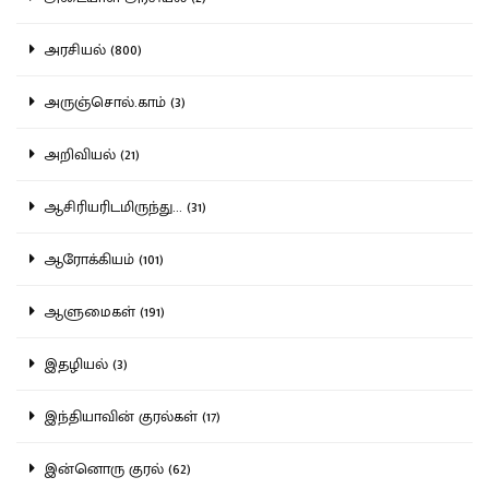
அரசியல் (800)
அருஞ்சொல்.காம் (3)
அறிவியல் (21)
ஆசிரியரிடமிருந்து... (31)
ஆரோக்கியம் (101)
ஆளுமைகள் (191)
இதழியல் (3)
இந்தியாவின் குரல்கள் (17)
இன்னொரு குரல் (62)