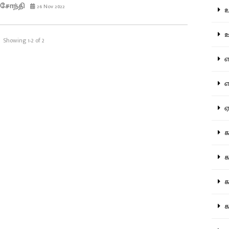
்சோந்தி
26 Nov 2022
உற
ஊட
Showing 1-2 of 2
என
எப
ஏன
கட
கட
கல
கல