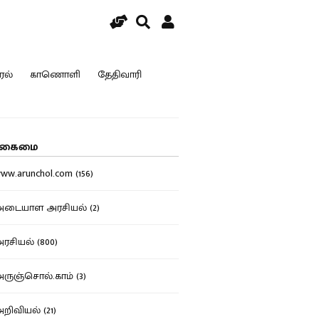
ரல்
காணொளி
தேதிவாரி
கைமை
w.arunchol.com (156)
டையாள அரசியல் (2)
சியல் (800)
ுஞ்சொல்.காம் (3)
ிவியல் (21)