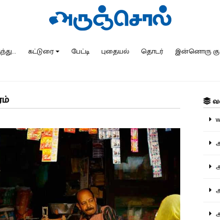
்து...
கட்டுரை
பேட்டி
புதையல்
தொடர்
இன்னொரு கு
ம்
வ
ww
அ
அர
அர
அற