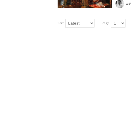
பச
Sort
Page