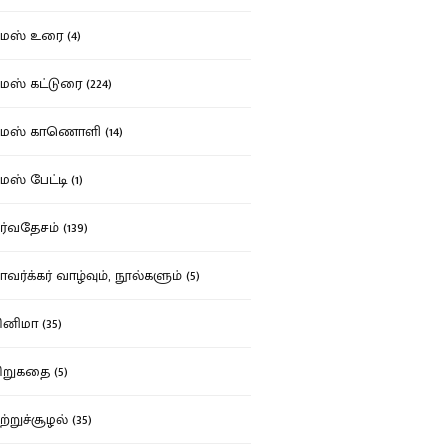
ஸ் உரை (4)
ஸ் கட்டுரை (224)
மஸ் காணொளி (14)
ஸ் பேட்டி (1)
்வதேசம் (139)
வர்க்கர் வாழ்வும், நூல்களும் (5)
னிமா (35)
றுகதை (5)
ற்றுச்சூழல் (35)