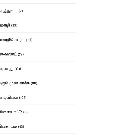
ுத்துவம் (2)
ழி (39)
ழிபெயர்ப்பு (5)
வைண்ட் (79)
லாறு (131)
ும் முன் காக்க (88)
ழ்வியல் (102)
ளையாட்டு (8)
வசாயம் (43)