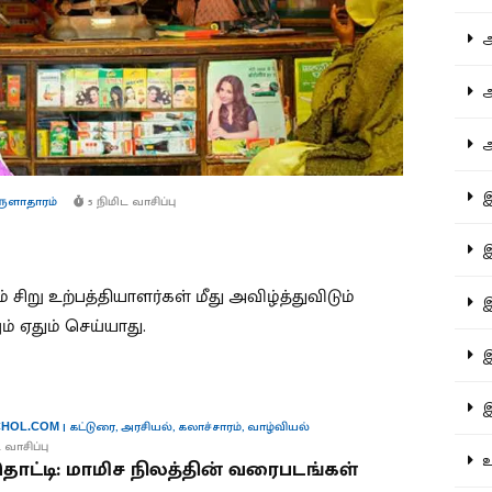
ஆச
ஆர
ஆள
இத
ுளாதாரம்
5 நிமிட வாசிப்பு
இந
 சிறு உற்பத்தியாளர்கள் மீது அவிழ்த்துவிடும்
இன
் ஏதும் செய்யாது.
இர
இல
|
கட்டுரை
,
அரசியல்
,
கலாச்சாரம்
,
வாழ்வியல்
HOL.COM
 வாசிப்பு
உர
ட்டி: மாமிச நிலத்தின் வரைபடங்கள்