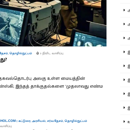
ஆச
ஆர
ஆள
இத
தேசம்
,
தொழில்நுட்பம்
5 நிமிட வாசிப்பு
து?
இந
 தகவல்தொடர்பு அலகு உள்ள மையத்தின்
இன
்ஸ்கி, இந்தத் தாக்குதல்களை ‘முதலாவது எண்ம
இர
இல
|
கட்டுரை
,
அரசியல்
,
சர்வதேசம்
,
தொழில்நுட்பம்
உர
HOL.COM
வாசிப்பு