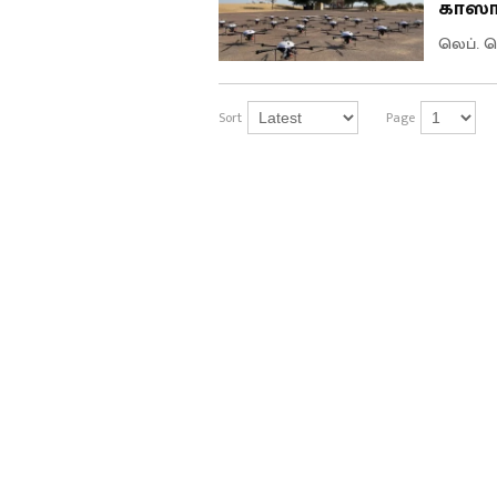
காஸா 
லெப். ஜ
Sort
Page