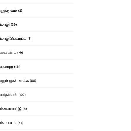
ுத்துவம் (2)
ழி (39)
ழிபெயர்ப்பு (5)
வைண்ட் (79)
லாறு (131)
ும் முன் காக்க (88)
ழ்வியல் (102)
ளையாட்டு (8)
வசாயம் (43)