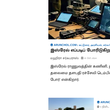
|
கட்டுரை
,
அரசியல்
,
சர்வ
ARUNCHOL.COM
இஸ்ரேல் எப்படிப் போரிடுகிற
மஹிரா சர்ஃபராஸ்
13 Oct 2024
இஸ்ரேல் ராணுவத்தின் கணினி,
தலைமை தளபதி ரச்சேலி டெம்பின
போர்’ என்கிறார்.
ARUNC
5 நிமிட 