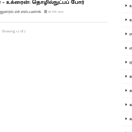
– உக்ரைன்: தொழில்நுட்பப் போர்
உற
ெனரல் எச்.எஸ்.பனாக்
06 Oct 2024
ஊட
Showing 1-2 of 2
என
எப
ஏன
கட
கட
கல
கல