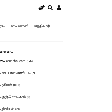
ரல்
காணொளி
தேதிவாரி
கைமை
w.arunchol.com (156)
டையாள அரசியல் (2)
சியல் (800)
ுஞ்சொல்.காம் (3)
ிவியல் (21)