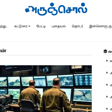
்து...
கட்டுரை
பேட்டி
புதையல்
தொடர்
இன்னொரு கு
ான்
வ
ww
அ
அர
அர
அற