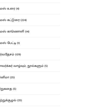
ஸ் உரை (4)
ஸ் கட்டுரை (224)
மஸ் காணொளி (14)
ஸ் பேட்டி (1)
்வதேசம் (139)
வர்க்கர் வாழ்வும், நூல்களும் (5)
னிமா (35)
றுகதை (5)
ற்றுச்சூழல் (35)