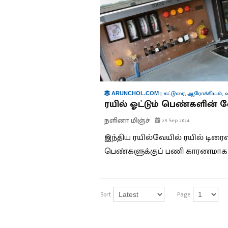
|
கட்டுரை
,
ஆரோக்கியம்
,
வ
ARUNCHOL.COM
ரயில் ஓட்டும் பெண்களின
நளினா மிஞ்ச்
29 Sep 2024
இந்திய ரயில்வேயில் ரயில் டிர
பெண்களுக்குப் பணி காரணமாக உ
Sort
Page