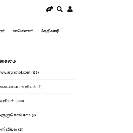
ரல்
காணொளி
தேதிவாரி
கைமை
w.arunchol.com (156)
டையாள அரசியல் (2)
சியல் (800)
ுஞ்சொல்.காம் (3)
ிவியல் (21)