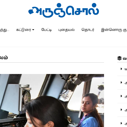
்து...
கட்டுரை
பேட்டி
புதையல்
தொடர்
இன்னொரு கு
லம்
வ
ww
அ
அர
அர
அற