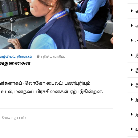
ஆச
ஆர
ஆள
இத
ாழ்வியல்
,
நிர்வாகம்
5 நிமிட வாசிப்பு
் வேதனைகள்
இந
ைவர்களாகப் (லோகோ பைலட்) பணிபுரியும்
இன
டல், மனநலப் பிரச்சினைகள் ஏற்படுகின்றன.
இர
இல
Showing 1-1 of 1
உர