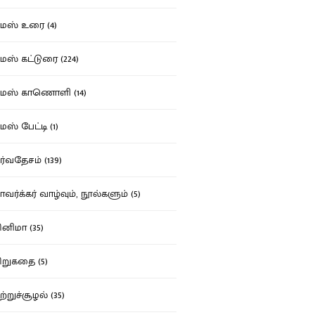
ஸ் உரை (4)
ஸ் கட்டுரை (224)
மஸ் காணொளி (14)
ஸ் பேட்டி (1)
்வதேசம் (139)
வர்க்கர் வாழ்வும், நூல்களும் (5)
னிமா (35)
றுகதை (5)
ற்றுச்சூழல் (35)