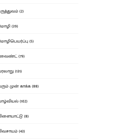
ுத்துவம் (2)
ழி (39)
ழிபெயர்ப்பு (5)
வைண்ட் (79)
லாறு (131)
ும் முன் காக்க (88)
ழ்வியல் (102)
ளையாட்டு (8)
வசாயம் (43)