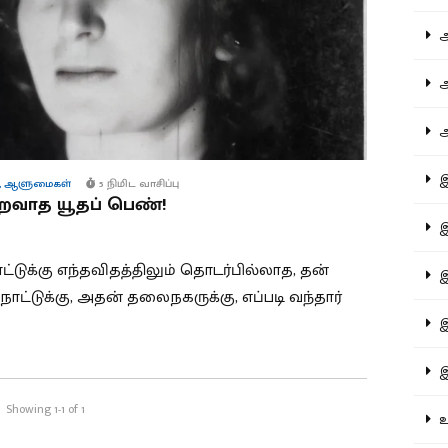
ஆச
ஆர
ஆள
இத
,
ஆளுமைகள்
5 நிமிட வாசிப்பு
றவாத யூதப் பெண்!
இந
ட்டுக்கு எந்தவிதத்திலும் தொடர்பில்லாத, தன்
இன
ாட்டுக்கு, அதன் தலைநகருக்கு, எப்படி வந்தார்
இர
இல
Showing 1-1 of 1
உர