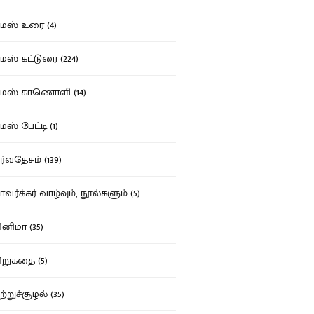
ஸ் உரை (4)
ஸ் கட்டுரை (224)
மஸ் காணொளி (14)
ஸ் பேட்டி (1)
்வதேசம் (139)
வர்க்கர் வாழ்வும், நூல்களும் (5)
னிமா (35)
றுகதை (5)
ற்றுச்சூழல் (35)