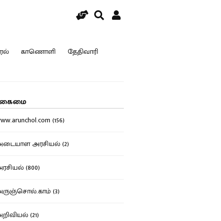
ரல்
காணொளி
தேதிவாரி
கைமை
w.arunchol.com (156)
டையாள அரசியல் (2)
சியல் (800)
ுஞ்சொல்.காம் (3)
ிவியல் (21)