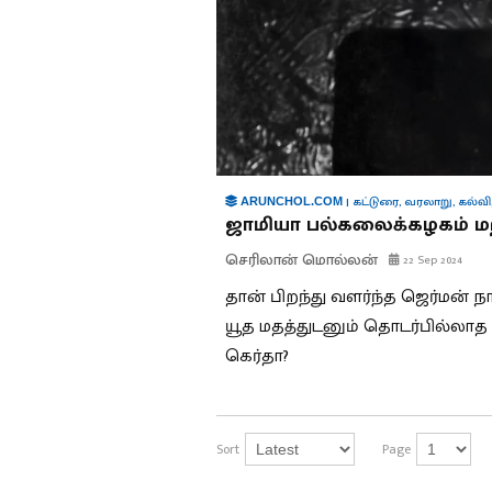
|
கட்டுரை
,
வரலாறு
,
கல்வி
ARUNCHOL.COM
ஜாமியா பல்கலைக்கழகம் ம
செரிலான் மொல்லன்
22 Sep 2024
தான் பிறந்து வளர்ந்த ஜெர்மன் நா
யூத மதத்துடனும் தொடர்பில்லாத ந
கெர்தா?
Sort
Page