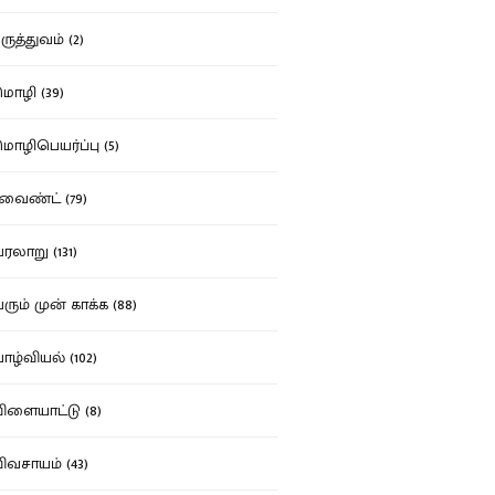
ுத்துவம் (2)
ழி (39)
ழிபெயர்ப்பு (5)
வைண்ட் (79)
லாறு (131)
ும் முன் காக்க (88)
ழ்வியல் (102)
ளையாட்டு (8)
வசாயம் (43)