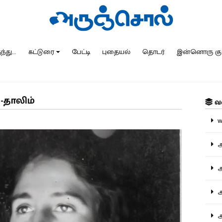
்து...
கட்டுரை
பேட்டி
புதையல்
தொடர்
இன்னொரு கு
-தாலிம்
வ
ww
அ
அர
அர
அற