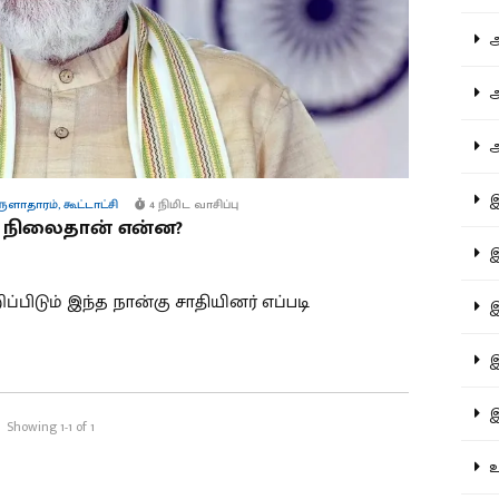
ஆச
ஆர
ஆள
இத
ுளாதாரம்
,
கூட்டாட்சி
4 நிமிட வாசிப்பு
 நிலைதான் என்ன?
இந
்பிடும் இந்த நான்கு சாதியினர் எப்படி
இன
இர
இல
Showing 1-1 of 1
உர