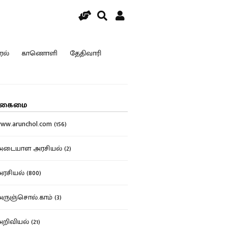
ரல்
காணொளி
தேதிவாரி
கைமை
w.arunchol.com (156)
டையாள அரசியல் (2)
சியல் (800)
ுஞ்சொல்.காம் (3)
ிவியல் (21)