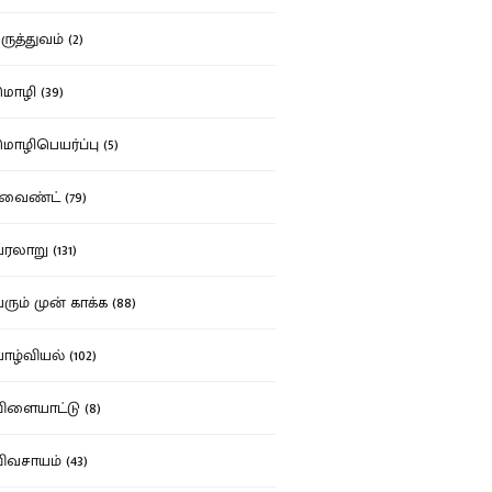
ுத்துவம் (2)
ழி (39)
ழிபெயர்ப்பு (5)
வைண்ட் (79)
லாறு (131)
ும் முன் காக்க (88)
ழ்வியல் (102)
ளையாட்டு (8)
வசாயம் (43)