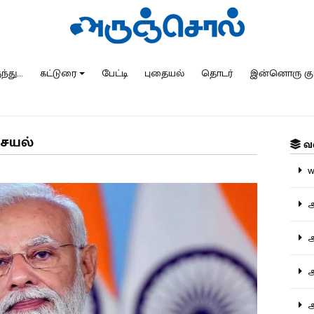
்து...
கட்டுரை
பேட்டி
புதையல்
தொடர்
இன்னொரு கு
செயல்
வ
ww
அ
அர
அர
அற