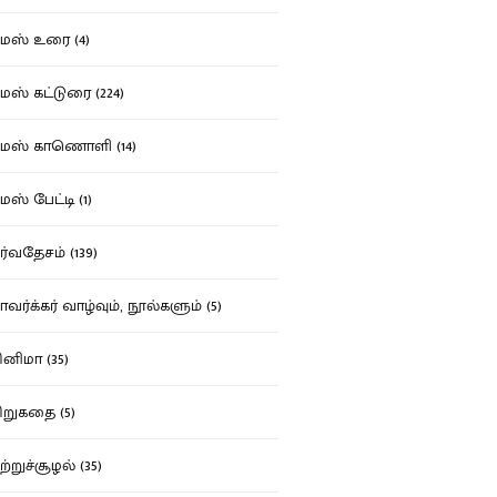
ஸ் உரை (4)
ஸ் கட்டுரை (224)
மஸ் காணொளி (14)
ஸ் பேட்டி (1)
்வதேசம் (139)
வர்க்கர் வாழ்வும், நூல்களும் (5)
னிமா (35)
றுகதை (5)
ற்றுச்சூழல் (35)