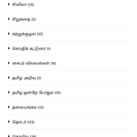
சினிமா (35)
சிறுகதை (5)
சுற்றுச்சூழல் (35)
செய்திக் கட்டுரை (1)
சைபர் வில்லன்கள் (16)
தமிழ் அறிவு (2)
தமிழ் ஒன்றே போதும் (35)
தலையங்கம் (72)
தொடர் (123)
தொழில் (38)