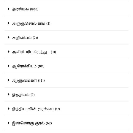
அரசியல் (800)
அருஞ்சொல்.காம் (3)
அறிவியல் (21)
ஆசிரியரிடமிருந்து... (31)
ஆரோக்கியம் (101)
ஆளுமைகள் (191)
இதழியல் (3)
இந்தியாவின் குரல்கள் (17)
இன்னொரு குரல் (62)