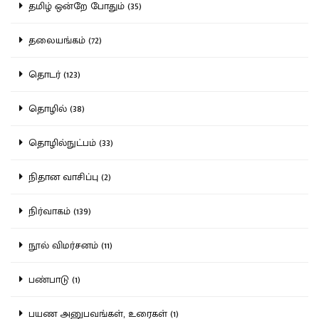
தமிழ் ஒன்றே போதும் (35)
தலையங்கம் (72)
தொடர் (123)
தொழில் (38)
தொழில்நுட்பம் (33)
நிதான வாசிப்பு (2)
நிர்வாகம் (139)
நூல் விமர்சனம் (11)
பண்பாடு (1)
பயண அனுபவங்கள், உரைகள் (1)