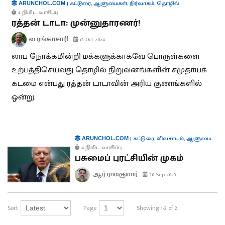
|
கட்டுரை
,
ஆளுமைகள்
,
நிர்வாகம்
,
தொழில்
ARUNCHOL.COM
4 நிமிட வாசிப்பு
ரத்தன் டாடா: முன்னுதாரணர்!
வ.ரங்காசாரி
13 Oct 2024
லாப நோக்கமின்றி மக்களுக்காகவே பொருள்களை
உற்பத்திசெய்வது தொழில் நிறுவனங்களின் சமுதாயக்
கடமை என்பது ரத்தன் டாடாவின் அரிய குணங்களில்
ஒன்று.
|
கட்டுரை
,
விவசாயம்
,
ஆளுமைகள்
ARUNCHOL.COM
4 நிமிட வாசிப்பு
பசுமைப் புரட்சியின் முகம்
ஆர்.ராமகுமார்
30 Sep 2023
Sort
Page
Showing 1-2 of 2