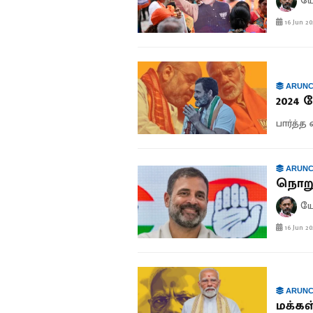
யோ
16 Jun 20
ARUNC
2024 த
பார்த்த
ARUNC
நொறுங
யோ
16 Jun 20
ARUNC
மக்கள