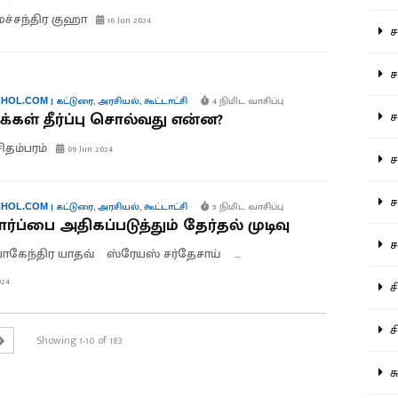
மச்சந்திர குஹா
16 Jun 2024
சம
சம
|
கட்டுரை
,
அரசியல்
,
கூட்டாட்சி
4 நிமிட வாசிப்பு
HOL.COM
ச
மக்கள் தீர்ப்பு சொல்வது என்ன?
சிதம்பரம்
09 Jun 2024
சம
சர
|
கட்டுரை
,
அரசியல்
,
கூட்டாட்சி
5 நிமிட வாசிப்பு
HOL.COM
ார்ப்பை அதிகப்படுத்தும் தேர்தல் முடிவு
சா
கேந்திர யாதவ்
ஸ்ரேயஸ் சர்தேசாய்
ராகுல் சாஸ்த்ரி
024
சி
சி
Showing 1-10 of 183
சு