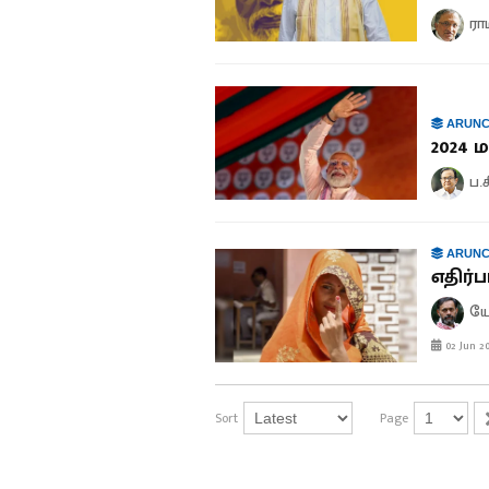
ரா
ARUNC
2024 
ப.
ARUNC
எதிர்ப
யோ
02 Jun 2
Sort
Page