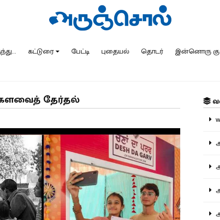
்து...
கட்டுரை
பேட்டி
புதையல்
தொடர்
இன்னொரு கு
க்களவைத் தேர்தல்
வ
ww
அ
அர
அர
அற