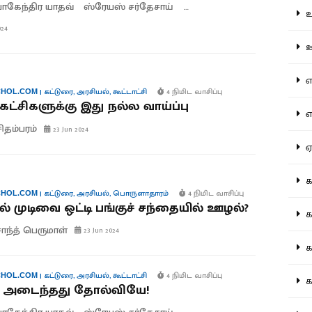
கேந்திர யாதவ்
ஸ்ரேயஸ் சர்தேசாய்
ராகுல் சாஸ்த்ரி
உற
024
ஊட
என
|
கட்டுரை
,
அரசியல்
,
கூட்டாட்சி
4 நிமிட வாசிப்பு
HOL.COM
்கட்சிகளுக்கு இது நல்ல வாய்ப்பு
எப
சிதம்பரம்
23 Jun 2024
ஏன
கட
|
கட்டுரை
,
அரசியல்
,
பொருளாதாரம்
4 நிமிட வாசிப்பு
HOL.COM
ல் முடிவை ஒட்டி பங்குச் சந்தையில் ஊழல்?
கட
ாந்த் பெருமாள்
23 Jun 2024
கல
|
கட்டுரை
,
அரசியல்
,
கூட்டாட்சி
4 நிமிட வாசிப்பு
HOL.COM
கல
 அடைந்தது தோல்வியே!