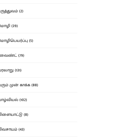
ுத்துவம் (2)
ழி (39)
ழிபெயர்ப்பு (5)
வைண்ட் (79)
லாறு (131)
ும் முன் காக்க (88)
ழ்வியல் (102)
ளையாட்டு (8)
வசாயம் (43)