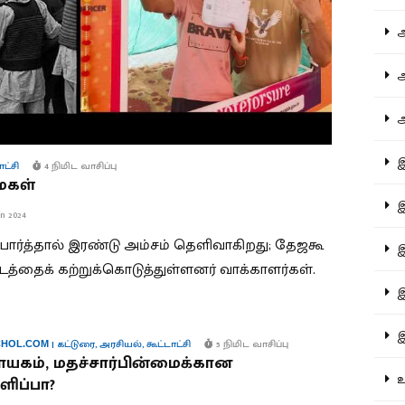
ஆச
ஆர
ஆள
இத
ாட்சி
4 நிமிட வாசிப்பு
ைகள்
இந
n 2024
ப் பார்த்தால் இரண்டு அம்சம் தெளிவாகிறது; தேஜகூ
இன
ாடத்தைக் கற்றுக்கொடுத்துள்ளனர் வாக்காளர்கள்.
இர
இல
|
கட்டுரை
,
அரசியல்
,
கூட்டாட்சி
5 நிமிட வாசிப்பு
HOL.COM
யகம், மதச்சார்பின்மைக்கான
உர
ளிப்பா?