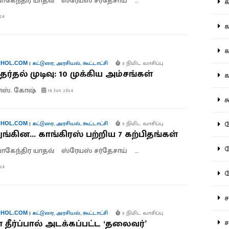
கேந்திர யாதவ்
ஸ்ரேயஸ் சர்தேசாய்
ராகுல் சாஸ்த்ரி
கல
24
கவ
க
|
கட்டுரை
,
அரசியல்
,
கூட்டாட்சி
5 நிமிட வாசிப்பு
HOL.COM
ேர்தல் முடிவு: 10 முக்கிய அம்சங்கள்
கா
 எஸ். கோஷ்
16 Jun 2024
கூ
கே
|
கட்டுரை
,
அரசியல்
,
கூட்டாட்சி
5 நிமிட வாசிப்பு
HOL.COM
்கின... காங்கிரஸ் பற்றிய 7 கற்பிதங்கள்
கே
கேந்திர யாதவ்
ஸ்ரேயஸ் சர்தேசாய்
ராகுல் சாஸ்த்ரி
24
க
சட
|
கட்டுரை
,
அரசியல்
,
கூட்டாட்சி
5 நிமிட வாசிப்பு
HOL.COM
் தீர்ப்பால் அடக்கப்பட்ட ‘தலைவர்’
சம