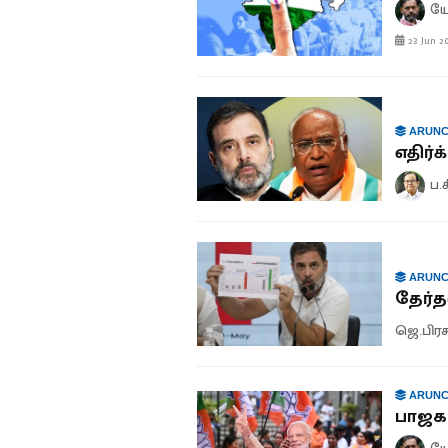
யோ
23 Jun 2
ARUNC
எதிர்க
ப.
ARUNC
தேர்த
ஜெ.பிரச
ARUNC
பாஜக