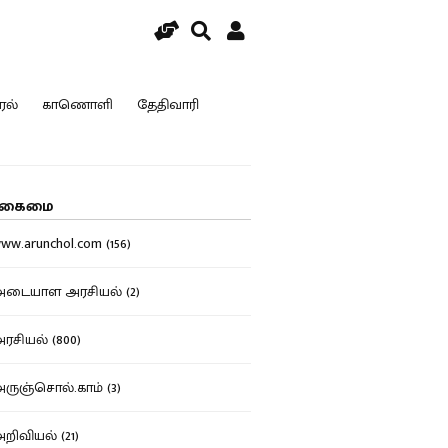
ரல்
காணொளி
தேதிவாரி
கைமை
w.arunchol.com (156)
டையாள அரசியல் (2)
சியல் (800)
ுஞ்சொல்.காம் (3)
ிவியல் (21)