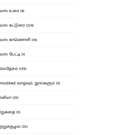
ஸ் உரை (4)
ஸ் கட்டுரை (224)
மஸ் காணொளி (14)
ஸ் பேட்டி (1)
்வதேசம் (139)
வர்க்கர் வாழ்வும், நூல்களும் (5)
னிமா (35)
றுகதை (5)
ற்றுச்சூழல் (35)