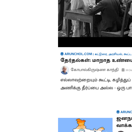
|
கட்டுரை
,
அரசியல்
,
கூட்ட
ARUNCHOL.COM
தேர்தல்கள்: மாறாத உண்ம
கோபால்கிருஷ்ண காந்தி
30 Ju
எல்லாவற்றையும் கூட்டி, கழித்து
அணிக்கு தீர்ப்பை அல்ல - ஒரு ப
ARUNC
ஜனநா
வாக்க