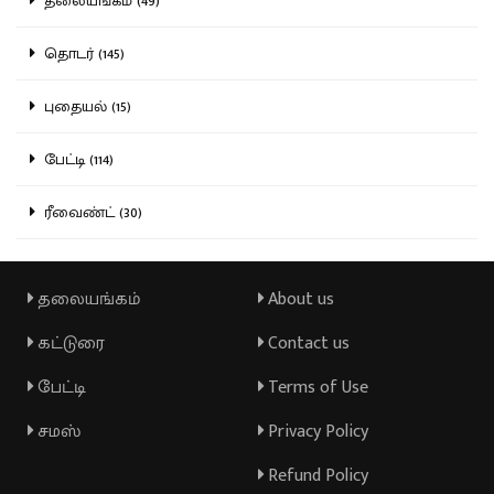
தலையங்கம் (49)
தொடர் (145)
புதையல் (15)
பேட்டி (114)
ரீவைண்ட் (30)
தலையங்கம்
About us
கட்டுரை
Contact us
பேட்டி
Terms of Use
சமஸ்
Privacy Policy
Refund Policy