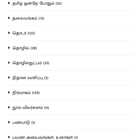
தமிழ் ஒன்றே போதும் (35)
தலையங்கம் (72)
தொடர் (123)
தொழில் (38)
தொழில்நுட்பம் (33)
நிதான வாசிப்பு (2)
நிர்வாகம் (139)
நூல் விமர்சனம் (11)
பண்பாடு (1)
பயண அனுபவங்கள், உரைகள் (1)