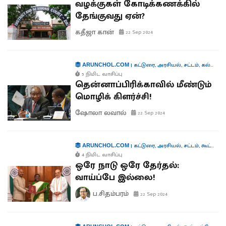
வழக்குகள் கோடிக்கணக்கில்
தேங்குவது ஏன்?
கதீஜா கான்
22 Sep 2024
|
கட்டுரை
,
அரசியல்
,
சட்டம்
,
கல்வி
,
ம
ARUNCHOL.COM
5 நிமிட வாசிப்பு
தென்னாப்பிரிக்காவில் மீண்டும்
மொழிக் கிளர்ச்சி!
ஷோலா லவால்
22 Sep 2024
|
கட்டுரை
,
அரசியல்
,
சட்டம்
,
கூட்டாட்சி
ARUNCHOL.COM
4 நிமிட வாசிப்பு
ஒரே நாடு ஒரே தேர்தல்:
வாய்ப்பே இல்லை!
ப.சிதம்பரம்
22 Sep 2024