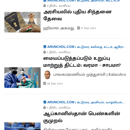
|
கட்டுரை
,
அரசியல்
,
கூட்டாட்சி
ARUNCHOL.COM
4 நிமிட வாசிப்பு
அரசியலில் புதிய சிந்தனை
தேவை
ஹிலால் அகமது
15 Sep 2024
|
கட்டுரை
,
கவிதை
,
சட்டம்
,
ஆரோக்கியம்
ARUNCHOL.COM
5 நிமிட வாசிப்பு
மையப்படுத்தப்படும் உறுப்பு
மாற்றுத் திட்டம்: வரமா - சாபமா?
பாலசுப்ரமணியம் முத்துசாமி | Balasubra
08 Sep 2024
|
கட்டுரை
,
அரசியல்
,
வாழ்வியல்
,
சர்
ARUNCHOL.COM
5 நிமிட வாசிப்பு
ஆப்கானிஸ்தான் பெண்களின்
குமுறல்
கிறிஸ்டினா கோல்ட்பாம்
நஜீம் ரஹீம்