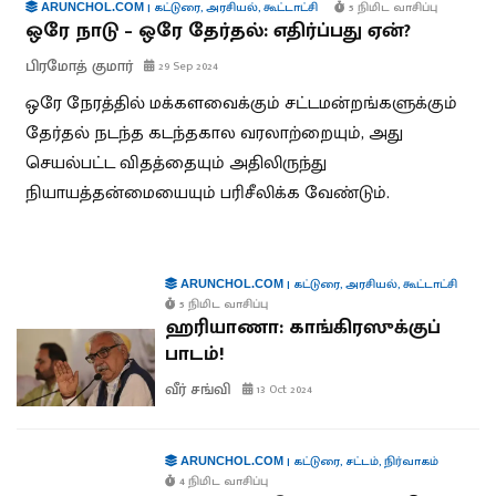
|
கட்டுரை
,
அரசியல்
,
கூட்டாட்சி
5 நிமிட வாசிப்பு
ARUNCHOL.COM
ஒரே நாடு – ஒரே தேர்தல்: எதிர்ப்பது ஏன்?
பிரமோத் குமார்
29 Sep 2024
ஒரே நேரத்தில் மக்களவைக்கும் சட்டமன்றங்களுக்கும்
தேர்தல் நடந்த கடந்தகால வரலாற்றையும், அது
செயல்பட்ட விதத்தையும் அதிலிருந்து
நியாயத்தன்மையையும் பரிசீலிக்க வேண்டும்.
|
கட்டுரை
,
அரசியல்
,
கூட்டாட்சி
ARUNCHOL.COM
5 நிமிட வாசிப்பு
ஹரியாணா: காங்கிரஸுக்குப்
பாடம்!
வீர் சங்வி
13 Oct 2024
|
கட்டுரை
,
சட்டம்
,
நிர்வாகம்
ARUNCHOL.COM
4 நிமிட வாசிப்பு