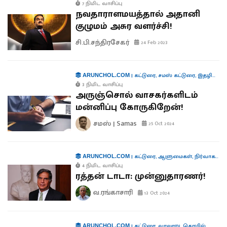
7 நிமிட வாசிப்பு
நவதாராளமயத்தால் அதானி
குழுமம் அசுர வளர்ச்சி!
சி.பி.சந்திரசேகர்
24 Feb 2023
|
கட்டுரை
,
சமஸ் கட்டுரை
,
இதழியல்
ARUNCHOL.COM
3 நிமிட வாசிப்பு
அருஞ்சொல் வாசகர்களிடம்
மன்னிப்பு கோருகிறேன்!
சமஸ் | Samas
25 Oct 2024
|
கட்டுரை
,
ஆளுமைகள்
,
நிர்வாகம்
,
த
ARUNCHOL.COM
4 நிமிட வாசிப்பு
ரத்தன் டாடா: முன்னுதாரணர்!
வ.ரங்காசாரி
13 Oct 2024
|
கட்டுரை
,
வரலாறு
,
தொழில்
ARUNCHOL.COM