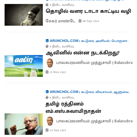
4 நிமிட வாசிப்பு
தொழில் வளர டாடா காட்டிய வழி
சேகர் மாண்டே
08 Sep 2024
|
கட்டுரை
,
அரசியல்
,
பொருளாதாரம்
ARUNCHOL.COM
4 நிமிட வாசிப்பு
ஆவினில் என்ன நடக்கிறது?
பாலசுப்ரமணியம் முத்துசாமி | Balasubra
25 Nov 2023
|
கட்டுரை
,
விவசாயம்
,
ஆளுமைகள்
ARUNCHOL.COM
4 நிமிட வாசிப்பு
தமிழ் ரத்தினம்
எம்.எஸ்.சுவாமிநாதன்
பாலசுப்ரமணியம் முத்துசாமி | Balasubra
29 Sep 2023