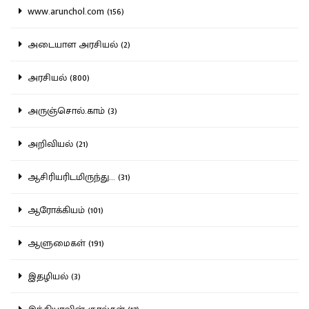
www.arunchol.com (156)
அடையாள அரசியல் (2)
அரசியல் (800)
அருஞ்சொல்.காம் (3)
அறிவியல் (21)
ஆசிரியரிடமிருந்து... (31)
ஆரோக்கியம் (101)
ஆளுமைகள் (191)
இதழியல் (3)