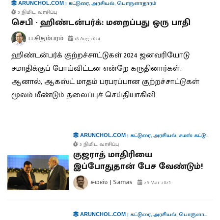
|
கட்டுரை
,
அரசியல்
,
பொருளாதாரம்
ARUNCHOL.COM
5 நிமிட வாசிப்பு
செபி - ஹிண்டன்பர்க்: மறைப்பது ஒரு பாதி
ப.சிதம்பரம்
18 Aug 2024
ஹிண்டன்பர்க் குற்றச்சாட்டுகள் 2024 ஜனவரியோடு
சமாதிக்குப் போய்விட்டன என்றே கருதினார்கள்.
ஆனால், ஆகஸ்ட் மாதம் பரபரப்பான குற்றச்சாட்டுகள்
மூலம் மீண்டும் தலைப்புச் செய்தியாகிவி
|
கட்டுரை
,
அரசியல்
,
சமஸ் கட்டுரை
,
ARUNCHOL.COM
5 நிமிட வாசிப்பு
குஜராத் மாதிரியை
இப்போதுதான் பேச வேண்டும்!
சமஸ் | Samas
29 Mar 2023
|
கட்டுரை
,
அரசியல்
,
பொருளாதாரம்
ARUNCHOL.COM