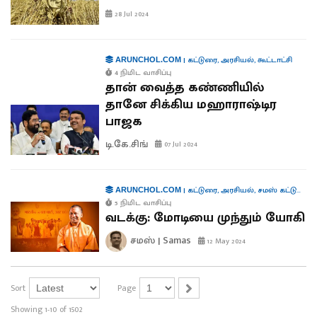
28 Jul 2024
|
கட்டுரை
,
அரசியல்
,
கூட்டாட்சி
ARUNCHOL.COM
4 நிமிட வாசிப்பு
தான் வைத்த கண்ணியில்
தானே சிக்கிய மஹாராஷ்டிர
பாஜக
டி.கே.சிங்
07 Jul 2024
|
கட்டுரை
,
அரசியல்
,
சமஸ் கட்டுரை
,
க
ARUNCHOL.COM
5 நிமிட வாசிப்பு
வடக்கு: மோடியை முந்தும் யோகி
சமஸ் | Samas
12 May 2024
Sort
Page
Showing 1-10 of 1502