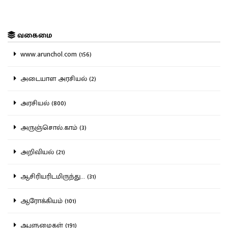
வகைமை
www.arunchol.com (156)
அடையாள அரசியல் (2)
அரசியல் (800)
அருஞ்சொல்.காம் (3)
அறிவியல் (21)
ஆசிரியரிடமிருந்து... (31)
ஆரோக்கியம் (101)
ஆளுமைகள் (191)