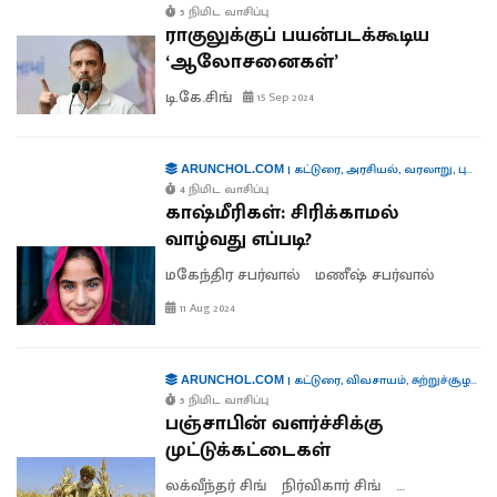
5 நிமிட வாசிப்பு
ராகுலுக்குப் பயன்படக்கூடிய
‘ஆலோசனைகள்’
டி.கே.சிங்
15 Sep 2024
|
கட்டுரை
,
அரசியல்
,
வரலாறு
,
புத்தகங்கள்
ARUNCHOL.COM
4 நிமிட வாசிப்பு
காஷ்மீரிகள்: சிரிக்காமல்
வாழ்வது எப்படி?
மகேந்திர சபர்வால்
மணீஷ் சபர்வால்
11 Aug 2024
|
கட்டுரை
,
விவசாயம்
,
சுற்றுச்சூழல்
,
ப
ARUNCHOL.COM
5 நிமிட வாசிப்பு
பஞ்சாபின் வளர்ச்சிக்கு
முட்டுக்கட்டைகள்
லக்வீந்தர் சிங்
நிர்விகார் சிங்
பிரகார்ஷ் சிங்