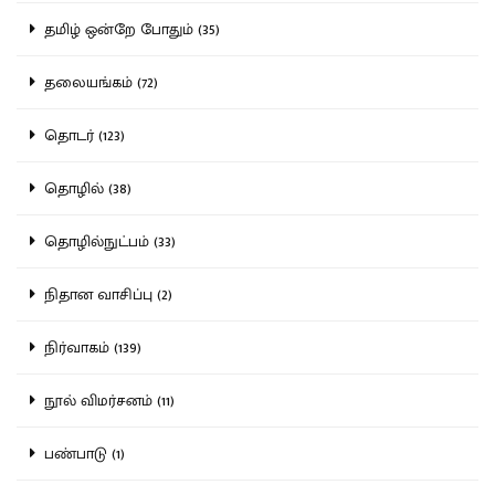
தமிழ் ஒன்றே போதும் (35)
தலையங்கம் (72)
தொடர் (123)
தொழில் (38)
தொழில்நுட்பம் (33)
நிதான வாசிப்பு (2)
நிர்வாகம் (139)
நூல் விமர்சனம் (11)
பண்பாடு (1)