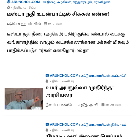
|
கட்டுரை
,
அரசியல்
,
சுற்றுச்சூழல்
,
சர்வதேசம்
ARUNCHOL.COM
4 நிமிட வாசிப்பு
டீஸ்டா நதி உடன்பாட்டில் சிக்கல் என்ன?
ஷிவ் சஹாய் சிங்
07 Jul 2024
டீஸ்டா நதி நீரை (அதிகம்) பகிர்ந்துகொண்டால் வடக்கு
வங்காளத்தில் வாழும் லட்சக்கணக்கான மக்கள் மிகவும்
பாதிக்கப்படுவார்கள் என்கிறார் மம்தா.
|
கட்டுரை
,
அரசியல்
,
கூட்டாட்சி
ARUNCHOL.COM
5 நிமிட வாசிப்பு
உமர் அப்துல்லா ‘முதிர்ந்த’
அரசியலர்
நீலம் பாண்டே
சஜீத் அலி
20 Oct 2024
|
கட்டுரை
,
அரசியல்
,
நிர்வாகம்
ARUNCHOL.COM
5 நிமிட வாசிப்பு
‘மோடி - ஷா’ இணை செய்யும்