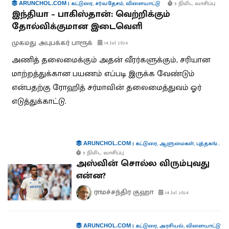
|
கட்டுரை
,
சர்வதேசம்
,
விளையாட்டு
5 நிமிட வாசிப்பு
ARUNCHOL.COM
இந்தியா – பாகிஸ்தான்: வெற்றிக்கும்
தோல்விக்குமான இடைவெளி
முகமது அபுபக்கர் பாரூக்
14 Jul 2024
அணித் தலைமைக்கும் அதன் வீரர்களுக்கும், சரியான
மாற்றத்துக்கான பயணம் எப்படி இருக்க வேண்டும்
என்பதற்கு ரோஹித் சர்மாவின் தலைமைத்துவம் ஓர்
எடுத்துக்காட்டு.
|
கட்டுரை
,
ஆளுமைகள்
,
புத்தகங்கள்
,
ARUNCHOL.COM
5 நிமிட வாசிப்பு
அஸ்வின் சொல்ல விரும்புவது
என்ன?
ராமச்சந்திர குஹா
14 Jul 2024
|
கட்டுரை
,
அரசியல்
,
விளையாட்டு
ARUNCHOL.COM