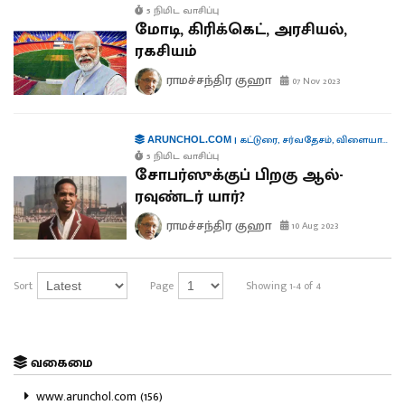
5 நிமிட வாசிப்பு
மோடி, கிரிக்கெட், அரசியல்,
ரகசியம்
ராமச்சந்திர குஹா
07 Nov 2023
|
கட்டுரை
,
சர்வதேசம்
,
விளையாட்டு
ARUNCHOL.COM
5 நிமிட வாசிப்பு
சோபர்ஸுக்குப் பிறகு ஆல்-
ரவுண்டர் யார்?
ராமச்சந்திர குஹா
10 Aug 2023
Sort
Page
Showing 1-4 of 4
வகைமை
www.arunchol.com (156)