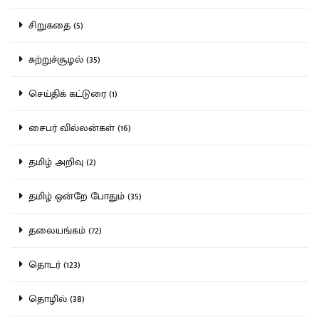
சிறுகதை (5)
சுற்றுச்சூழல் (35)
செய்திக் கட்டுரை (1)
சைபர் வில்லன்கள் (16)
தமிழ் அறிவு (2)
தமிழ் ஒன்றே போதும் (35)
தலையங்கம் (72)
தொடர் (123)
தொழில் (38)