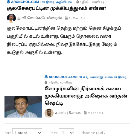
|
கட்டுரை
,
அறிவியல்
7 நிமிட வாசிப்பு
ARUNCHOL.COM
குலசேகரபட்டின முக்கியத்துவம் என்ன?
த.வி.வெங்கடேஸ்வரன்
02 Mar 2024
குலசேகரபட்டினத்தின் தெற்கு மற்றும் தென் கிழக்குப்
பகுதியில் கடல் உள்ளது. பெரும் தொலைவுவரை
நிலபரப்பு ஏதுமில்லை. நிலநடுக்கோட்டுக்கு மேலும்
கூடுதல் அருகில் உள்ளது.
|
பேட்டி
,
வரலாறு
,
சமஸ் கட்டுரை
,
புத
ARUNCHOL.COM
7 நிமிட வாசிப்பு
சோழர்களின் நிர்வாகக் கலை
முக்கியமானது: அஷோக் வர்தன்
ஷெட்டி
சமஸ் | Samas
07 Feb 2024
Sort
Page
Showing 1-2 of 2