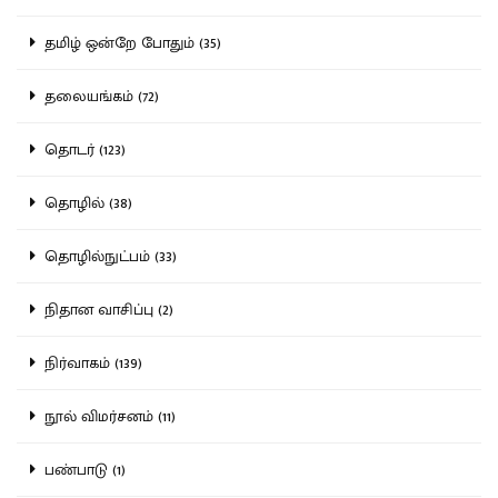
தமிழ் ஒன்றே போதும் (35)
தலையங்கம் (72)
தொடர் (123)
தொழில் (38)
தொழில்நுட்பம் (33)
நிதான வாசிப்பு (2)
நிர்வாகம் (139)
நூல் விமர்சனம் (11)
பண்பாடு (1)