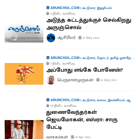
|
கட்டுரை
,
இதழியல்
ARUNCHOL.COM
4 நிமிட வாசிப்பு
அடுத்த கட்டத்துக்குச் செல்கிறது
அருஞ்சொல்
ஆசிரியர்
31 May 2024
|
கட்டுரை
,
தொடர்
,
தமிழ் ஒன்றே போதும்
ARUNCHOL.COM
7 நிமிட வாசிப்பு
அப்போது எங்கே போனேன்?
பெருமாள்முருகன்
12 Aug 2023
|
கட்டுரை
,
கலை
,
இலக்கியம்
,
ஆளுமைகள்
ARUNCHOL.COM
10 நிமிட வாசிப்பு
துணைவேந்தர்கள்
ஜெயமோகன், எஸ்ரா: சாரு
பேட்டி
வாசகர்கள்
16 Apr 2023