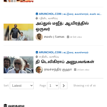
|
கட்டுரை
,
கலாச்சாரம்
,
சமஸ் கட்டுரை
ARUNCHOL.COM
7 நிமிட வாசிப்பு
அப்துல் மஜீத்: ஆயிரத்தில்
ஒருவர்
சமஸ் | Samas
18 Oct 2022
|
கட்டுரை
,
கலாச்சாரம்
ARUNCHOL.COM
10 நிமிட வாசிப்பு
தி டெலிகிராப் அனுபவங்கள்
ராமச்சந்திர குஹா
29 Jun 2022
Sort
Page
Showing 1-10 of 49
வகைமை