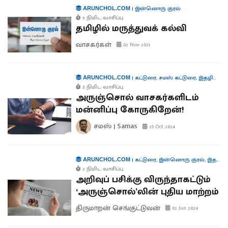
|
இன்னொரு குரல்
ARUNCHOL.COM
5 நிமிட வாசிப்பு
தமிழில் மருத்துவக் கல்வி
வாசகர்கள்
02 Nov 2021
|
கட்டுரை
,
சமஸ் கட்டுரை
,
இதழியல்
ARUNCHOL.COM
3 நிமிட வாசிப்பு
அருஞ்சொல் வாசகர்களிடம்
மன்னிப்பு கோருகிறேன்!
சமஸ் | Samas
25 Oct 2024
|
கட்டுரை
,
இன்னொரு குரல்
,
இதழியல்
ARUNCHOL.COM
2 நிமிட வாசிப்பு
அறிவுப் பசிக்கு விருந்தாகட்டும்
‘அருஞ்சொல்’லின் புதிய மாற்றம்
திருமாறன் செங்குட்டுவன்
02 Jun 2024