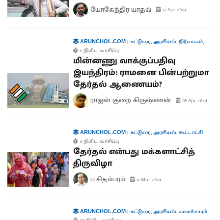
யோகேந்திர யாதவ்
17 Apr 2024
|
கட்டுரை
,
அரசியல்
,
நிர்வாகம்
,
தொழில
ARUNCHOL.COM
5 நிமிட வாசிப்பு
மின்னணு வாக்குப்பதிவு
இயந்திரம்: ராமனை பின்பற்றுமா
தேர்தல் ஆணையம்?
ராஜன் குறை கிருஷ்ணன்
05 Apr 2024
|
கட்டுரை
,
அரசியல்
,
கூட்டாட்சி
ARUNCHOL.COM
4 நிமிட வாசிப்பு
தேர்தல் என்பது மக்களாட்சித்
திருவிழா
ப.சிதம்பரம்
11 Mar 2024
|
கட்டுரை
,
அரசியல்
,
கலாச்சாரம்
ARUNCHOL.COM