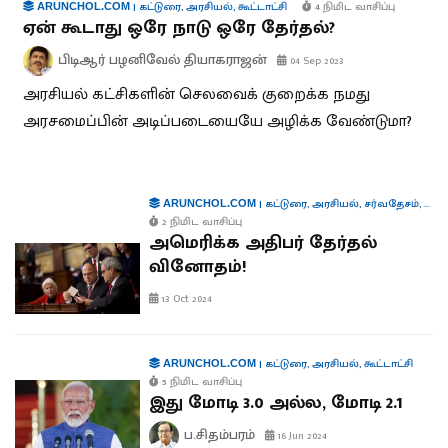
|
கட்டுரை
,
அரசியல்
,
கூட்டாட்சி
4 நிமிட வாசிப்பு
ARUNCHOL.COM
ஏன் கூடாது ஒரே நாடு ஒரே தேர்தல்?
பிடிஆர் பழனிவேல் தியாகராஜன்
04 Sep 2023
அரசியல் கட்சிகளின் செலவைக் குறைக்க நமது
அரசமைப்பின் அடிப்படையையே அழிக்க வேண்டுமா?
|
கட்டுரை
,
அரசியல்
,
சர்வதேசம்
,
கூட்
ARUNCHOL.COM
2 நிமிட வாசிப்பு
அமெரிக்க அதிபர் தேர்தல்
வினோதம்!
13 Oct 2024
|
கட்டுரை
,
அரசியல்
,
கூட்டாட்சி
ARUNCHOL.COM
5 நிமிட வாசிப்பு
இது மோடி 3.0 அல்ல, மோடி 2.1
ப.சிதம்பரம்
16 Jun 2024