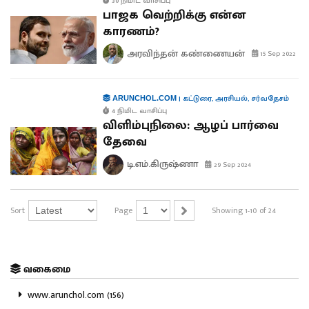
30 நிமிட வாசிப்பு
பாஜக வெற்றிக்கு என்ன
காரணம்?
அரவிந்தன் கண்ணையன்
15 Sep 2022
|
கட்டுரை
,
அரசியல்
,
சர்வதேசம்
ARUNCHOL.COM
4 நிமிட வாசிப்பு
விளிம்புநிலை: ஆழப் பார்வை
தேவை
டி.எம்.கிருஷ்ணா
29 Sep 2024
Sort
Page
Showing 1-10 of 24
வகைமை
www.arunchol.com (156)