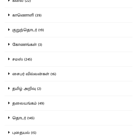
கலை (22)
காணொளி (39)
குறுந்தொடர் (19)
கோணங்கள் (3)
சமஸ் (245)
சைபர் வில்லன்கள் (16)
தமிழ் அறிவு (2)
தலையங்கம் (49)
தொடர் (145)
புதையல் (15)