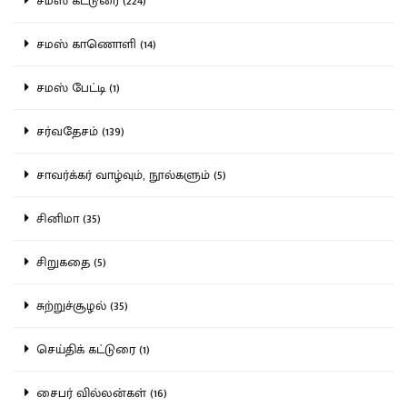
சமஸ் கட்டுரை (224)
சமஸ் காணொளி (14)
சமஸ் பேட்டி (1)
சர்வதேசம் (139)
சாவர்க்கர் வாழ்வும், நூல்களும் (5)
சினிமா (35)
சிறுகதை (5)
சுற்றுச்சூழல் (35)
செய்திக் கட்டுரை (1)
சைபர் வில்லன்கள் (16)