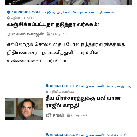
|
கட்டுரை
,
அரசியல்
,
பொருளாதாரம்
,
நிர்வாகம்
ARUNCHOL.COM
4 நிமிட வாசிப்பு
வஞ்சிக்கப்பட்டதா நடுத்தர வர்க்கம்?
அஸ்வனி மகாஜன்
04 Aug 2024
எல்லோரும் சொல்வதைப் போல நடுத்தர வர்க்கத்தை
நிதியமைச்சர் புறக்கணித்துவிட்டாரா? சில
உண்மைகளைப் பார்ப்போம்.
|
கட்டுரை
,
அரசியல்
,
வரலாறு
,
ஆளுமைகள்
ARUNCHOL.COM
5 நிமிட வாசிப்பு
தீய பிரச்சாரத்துக்கு பலியான
ராஜீவ் காந்தி
வீர் சங்வி
01 Sep 2024
|
கட்டுரை
,
அரசியல்
,
கூட்டாட்சி
ARUNCHOL.COM