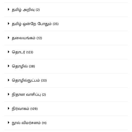
தமிழ் அறிவு (2)
தமிழ் ஒன்றே போதும் (35)
தலையங்கம் (72)
தொடர் (123)
தொழில் (38)
தொழில்நுட்பம் (33)
நிதான வாசிப்பு (2)
நிர்வாகம் (139)
நூல் விமர்சனம் (11)